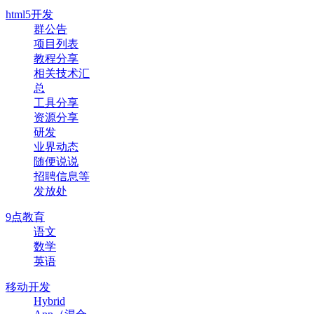
html5开发
群公告
项目列表
教程分享
相关技术汇
总
工具分享
资源分享
研发
业界动态
随便说说
招聘信息等
发放处
9点教育
语文
数学
英语
移动开发
Hybrid