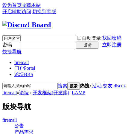
设为首页
收藏本站
开启辅助访问
切换到窄版
找回密码
自动登录
密码
立即注册
登录
快捷导航
firemail
门户
Portal
论坛
BBS
搜索
热搜:
活动
交友
discuz
搜索
firemail
»
论坛
›
开发框架(开发库)
›
LAMP
版块导航
firemail
公告
产品需求