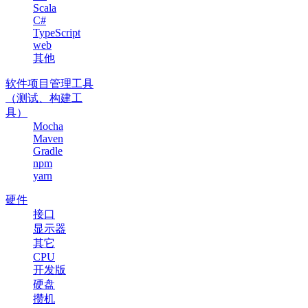
Scala
C#
TypeScript
web
其他
软件项目管理工具
（测试、构建工
具）
Mocha
Maven
Gradle
npm
yarn
硬件
接口
显示器
其它
CPU
开发版
硬盘
攒机