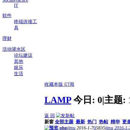
SocialPractice
IT
软件
终端连接工
具
理财
活动灌水区
论坛建议
其他
娱乐
生活
收藏本版
|
订阅
LAMP
今日:
0
|
主题:
返 回
新窗
全部主题
最新
热门
热帖
精华
更
预览
php
jimu
2016-1-7
0
5835
jimu
2016-1-