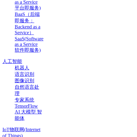
as a Service
平台即服务)
BaaS（后端
即服务：
Backend as a
Service）
SaaS(Software
as a Service
软件即服务)
人工智能
机器人
语言识别
图像识别
自然语言处
理
专家系统
TensorFlow
AI 大模型 智
能体
IoT物联网(Internet
of Things)