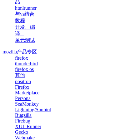
品
htmlrunner
与vs结合
教程
开发、编
译...
单元测试
mozilla产品专区
firefox
thunderbird
firefox os
其他
positron
Firefox
Marketplace
Persona
SeaMonkey
Lightning/Sunbird
Bugzilla
Firebug
XUL Runner
Gecko
Webmake