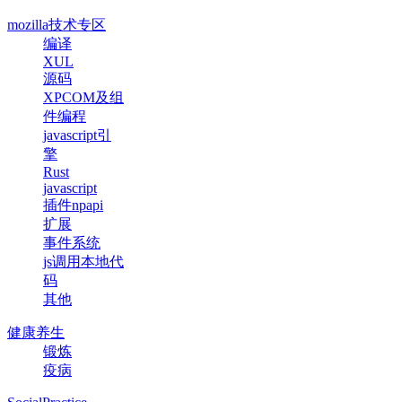
mozilla技术专区
编译
XUL
源码
XPCOM及组
件编程
javascript引
擎
Rust
javascript
插件npapi
扩展
事件系统
js调用本地代
码
其他
健康养生
锻炼
疫病