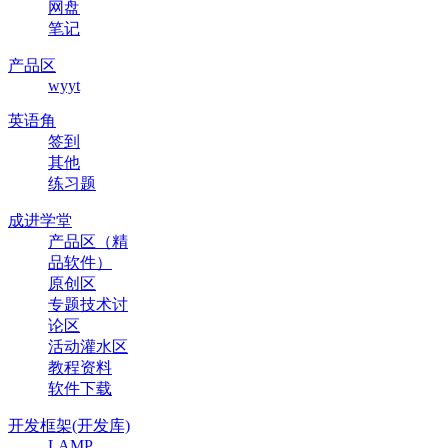
网盘
笔记
产品区
wyyt
英语角
签到
其他
练习题
成进学堂
产品区（精
品软件）
原创区
专题技术讨
论区
活动灌水区
教程资料
软件下载
开发框架(开发库)
LAMP