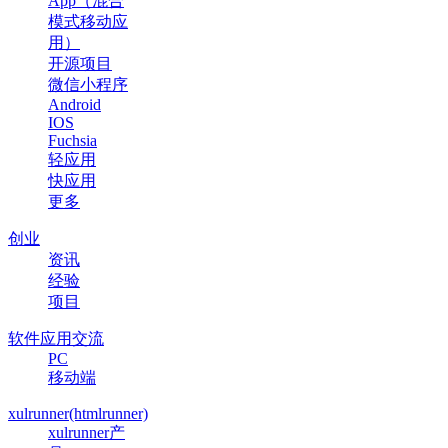
App（混合
模式移动应
用）
开源项目
微信小程序
Android
IOS
Fuchsia
轻应用
快应用
更多
创业
资讯
经验
项目
软件应用交流
PC
移动端
xulrunner(htmlrunner)
xulrunner产