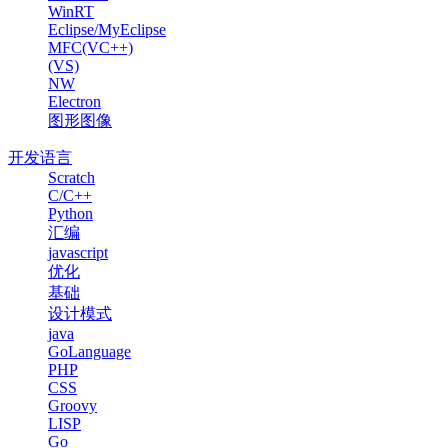
WinRT
Eclipse/MyEclipse
MFC(VC++)
(VS)
NW
Electron
图形图像
开发语言
Scratch
C/C++
Python
汇编
javascript
优化
基础
设计模式
java
GoLanguage
PHP
CSS
Groovy
LISP
Go