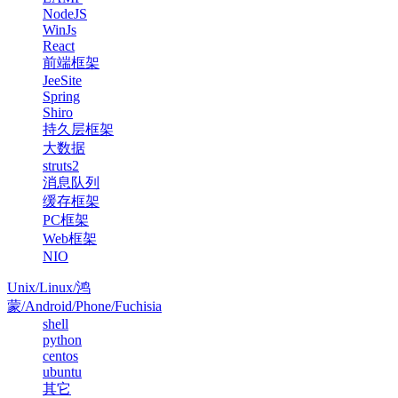
NodeJS
WinJs
React
前端框架
JeeSite
Spring
Shiro
持久层框架
大数据
struts2
消息队列
缓存框架
PC框架
Web框架
NIO
Unix/Linux/鸿
蒙/Android/Phone/Fuchisia
shell
python
centos
ubuntu
其它