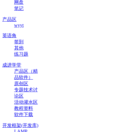
网盘
笔记
产品区
wyyt
英语角
签到
其他
练习题
成进学堂
产品区（精
品软件）
原创区
专题技术讨
论区
活动灌水区
教程资料
软件下载
开发框架(开发库)
LAMP