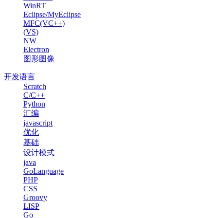
WinRT
Eclipse/MyEclipse
MFC(VC++)
(VS)
NW
Electron
图形图像
开发语言
Scratch
C/C++
Python
汇编
javascript
优化
基础
设计模式
java
GoLanguage
PHP
CSS
Groovy
LISP
Go