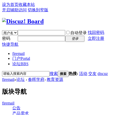
设为首页
收藏本站
开启辅助访问
切换到窄版
找回密码
自动登录
密码
立即注册
登录
快捷导航
firemail
门户
Portal
论坛
BBS
搜索
热搜:
活动
交友
discuz
搜索
firemail
»
论坛
›
春晖学府
›
教育资源
版块导航
firemail
公告
产品需求