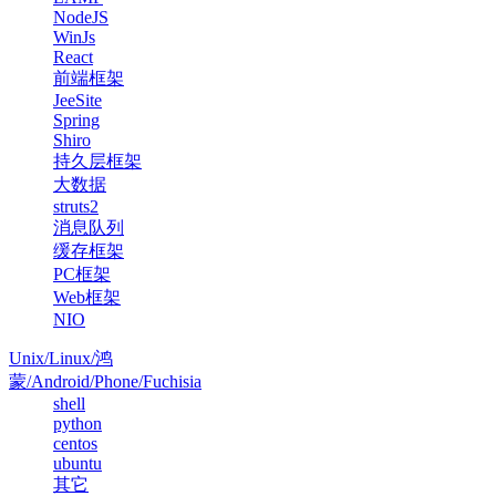
NodeJS
WinJs
React
前端框架
JeeSite
Spring
Shiro
持久层框架
大数据
struts2
消息队列
缓存框架
PC框架
Web框架
NIO
Unix/Linux/鸿
蒙/Android/Phone/Fuchisia
shell
python
centos
ubuntu
其它