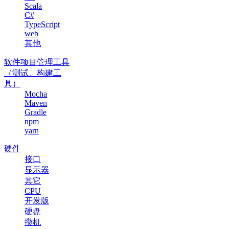
Scala
C#
TypeScript
web
其他
软件项目管理工具
（测试、构建工
具）
Mocha
Maven
Gradle
npm
yarn
硬件
接口
显示器
其它
CPU
开发版
硬盘
攒机