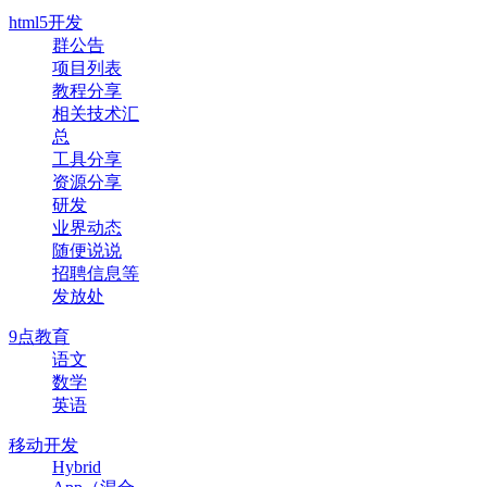
html5开发
群公告
项目列表
教程分享
相关技术汇
总
工具分享
资源分享
研发
业界动态
随便说说
招聘信息等
发放处
9点教育
语文
数学
英语
移动开发
Hybrid