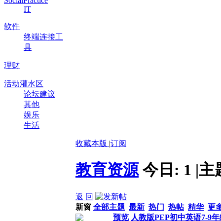
SocialPractice
IT
软件
终端连接工
具
理财
活动灌水区
论坛建议
其他
娱乐
生活
收藏本版
|
订阅
教育资源
今日:
1
|
主
返 回
新窗
全部主题
最新
热门
热帖
精华
更
预览
人教版PEP初中英语7-9