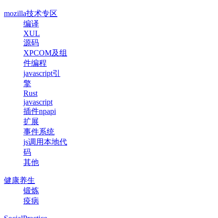
mozilla技术专区
编译
XUL
源码
XPCOM及组
件编程
javascript引
擎
Rust
javascript
插件npapi
扩展
事件系统
js调用本地代
码
其他
健康养生
锻炼
疫病