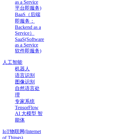
as a Service
平台即服务)
BaaS（后端
即服务：
Backend as a
Service）
SaaS(Software
as a Service
软件即服务)
人工智能
机器人
语言识别
图像识别
自然语言处
理
专家系统
TensorFlow
AI 大模型 智
能体
IoT物联网(Internet
of Things)