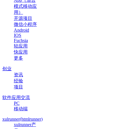
App（混合
模式移动应
用）
开源项目
微信小程序
Android
IOS
Fuchsia
轻应用
快应用
更多
创业
资讯
经验
项目
软件应用交流
PC
移动端
xulrunner(htmlrunner)
xulrunner产