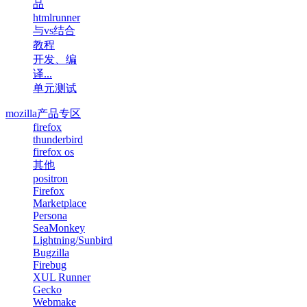
品
htmlrunner
与vs结合
教程
开发、编
译...
单元测试
mozilla产品专区
firefox
thunderbird
firefox os
其他
positron
Firefox
Marketplace
Persona
SeaMonkey
Lightning/Sunbird
Bugzilla
Firebug
XUL Runner
Gecko
Webmake