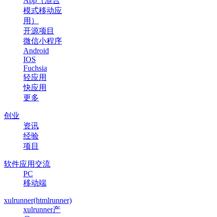
App（混合
模式移动应
用）
开源项目
微信小程序
Android
IOS
Fuchsia
轻应用
快应用
更多
创业
资讯
经验
项目
软件应用交流
PC
移动端
xulrunner(htmlrunner)
xulrunner产