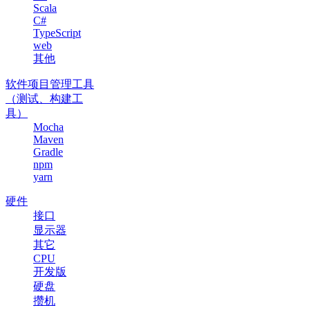
Scala
C#
TypeScript
web
其他
软件项目管理工具
（测试、构建工
具）
Mocha
Maven
Gradle
npm
yarn
硬件
接口
显示器
其它
CPU
开发版
硬盘
攒机