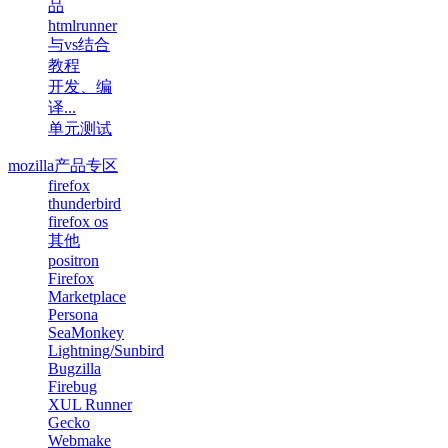
品
htmlrunner
与vs结合
教程
开发、编
译...
单元测试
mozilla产品专区
firefox
thunderbird
firefox os
其他
positron
Firefox
Marketplace
Persona
SeaMonkey
Lightning/Sunbird
Bugzilla
Firebug
XUL Runner
Gecko
Webmake