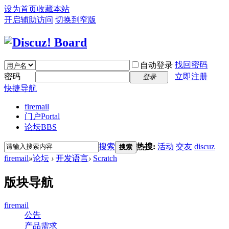
设为首页
收藏本站
开启辅助访问
切换到窄版
找回密码
自动登录
密码
立即注册
登录
快捷导航
firemail
门户
Portal
论坛
BBS
搜索
热搜:
活动
交友
discuz
搜索
firemail
»
论坛
›
开发语言
›
Scratch
版块导航
firemail
公告
产品需求