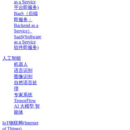
as a Service
平台即服务)
BaaS（后端
即服务：
Backend as a
Service）
SaaS(Software
as a Service
软件即服务)
人工智能
机器人
语言识别
图像识别
自然语言处
理
专家系统
TensorFlow
AI 大模型 智
能体
IoT物联网(Internet
of Things)