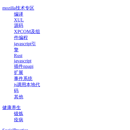
mozilla技术专区
编译
XUL
源码
XPCOM及组
件编程
javascript引
擎
Rust
javascript
插件npapi
扩展
事件系统
js调用本地代
码
其他
健康养生
锻炼
疫病