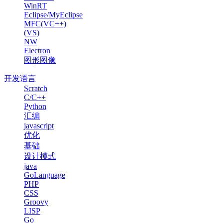
WinRT
Eclipse/MyEclipse
MFC(VC++)
(VS)
NW
Electron
图形图像
开发语言
Scratch
C/C++
Python
汇编
javascript
优化
基础
设计模式
java
GoLanguage
PHP
CSS
Groovy
LISP
Go