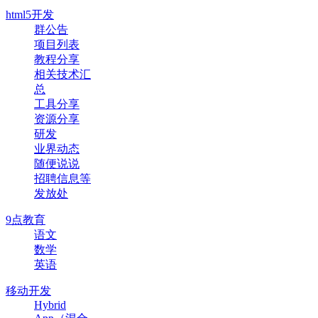
html5开发
群公告
项目列表
教程分享
相关技术汇
总
工具分享
资源分享
研发
业界动态
随便说说
招聘信息等
发放处
9点教育
语文
数学
英语
移动开发
Hybrid