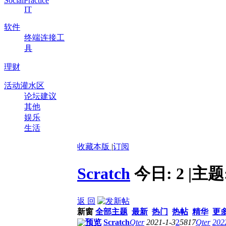
SocialPractice
IT
软件
终端连接工
具
理财
活动灌水区
论坛建议
其他
娱乐
生活
收藏本版
|
订阅
Scratch
今日:
2
|
主题
返 回
新窗
全部主题
最新
热门
热帖
精华
更
预览
Scratch
Qter
2021-1-3
2
5817
Qter
202