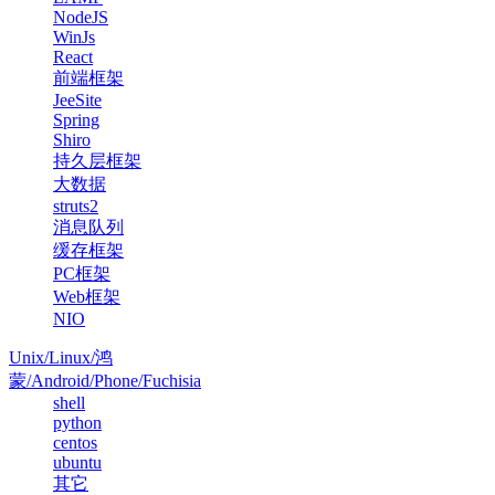
NodeJS
WinJs
React
前端框架
JeeSite
Spring
Shiro
持久层框架
大数据
struts2
消息队列
缓存框架
PC框架
Web框架
NIO
Unix/Linux/鸿
蒙/Android/Phone/Fuchisia
shell
python
centos
ubuntu
其它