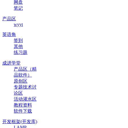
网盘
笔记
产品区
wyyt
英语角
签到
其他
练习题
成进学堂
产品区（精
品软件）
原创区
专题技术讨
论区
活动灌水区
教程资料
软件下载
开发框架(开发库)
LAMP