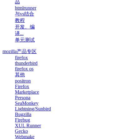
品
htmlrunner
与vs结合
教程
开发、编
译...
单元测试
mozilla产品专区
firefox
thunderbird
firefox os
其他
positron
Firefox
Marketplace
Persona
SeaMonkey
Lightning/Sunbird
Bugzilla
Firebug
XUL Runner
Gecko
Webmake