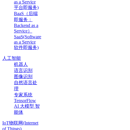
as a Service
平台即服务)
BaaS（后端
即服务：
Backend as a
Service）
SaaS(Software
as a Service
软件即服务)
人工智能
机器人
语言识别
图像识别
自然语言处
理
专家系统
TensorFlow
AI 大模型 智
能体
IoT物联网(Internet
of Things)