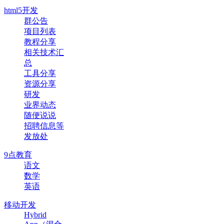
html5开发
群公告
项目列表
教程分享
相关技术汇
总
工具分享
资源分享
研发
业界动态
随便说说
招聘信息等
发放处
9点教育
语文
数学
英语
移动开发
Hybrid