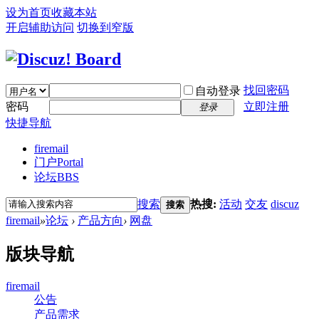
设为首页
收藏本站
开启辅助访问
切换到窄版
找回密码
自动登录
密码
立即注册
登录
快捷导航
firemail
门户
Portal
论坛
BBS
搜索
热搜:
活动
交友
discuz
搜索
firemail
»
论坛
›
产品方向
›
网盘
版块导航
firemail
公告
产品需求