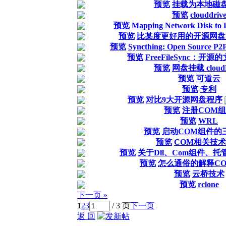
预览
挂载为本地磁
预览
clouddriv
预览
Mapping Network Disk to 
预览
比某度更好用的开源网盘系统 
预览
Syncthing: Open Source P2P
预览
FreeFileSync：开
预览
网盘挂载 cloudD
预览
可道云
预览
专利
预览
对比9大开源网盘程序
预览
注册COM
预览
WRL
预览
启动COM组件的
预览
COM相关技
预览
关于Dll、Com组件、托管d
预览
怎么通俗的解释C
预览
云桥技术
预览
rclone
下一页 »
1
2
3
/ 3 页
下一页
返 回