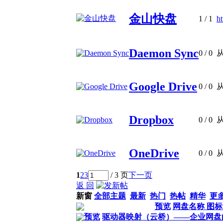
金山快盘
1
/ 1
h
Daemon Sync
0
/ 0
Google Drive
0
/ 0
Dropbox
0
/ 0
OneDrive
0
/ 0
1
2
3
/ 3 页
下一页
返 回
新窗
全部主题
最新
热门
热帖
精华
更
预览
网盘名称 图
预览
驱动器映射（云桥）——企业网盘