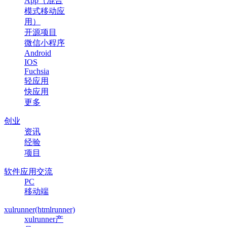
App（混合
模式移动应
用）
开源项目
微信小程序
Android
IOS
Fuchsia
轻应用
快应用
更多
创业
资讯
经验
项目
软件应用交流
PC
移动端
xulrunner(htmlrunner)
xulrunner产