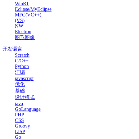
WinRT
Eclipse/MyEclipse
MFC(VC++)
(VS)
NW
Electron
图形图像
开发语言
Scratch
C/C++
Python
汇编
javascript
优化
基础
设计模式
java
GoLanguage
PHP
CSS
Groovy
LISP
Go