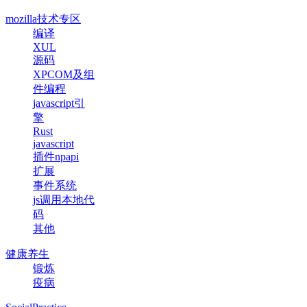
mozilla技术专区
编译
XUL
源码
XPCOM及组
件编程
javascript引
擎
Rust
javascript
插件npapi
扩展
事件系统
js调用本地代
码
其他
健康养生
锻炼
疫病