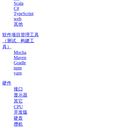
Scala
C#
TypeScript
web
其他
软件项目管理工具
（测试、构建工
具）
Mocha
Maven
Gradle
npm
yarn
硬件
接口
显示器
其它
CPU
开发版
硬盘
攒机