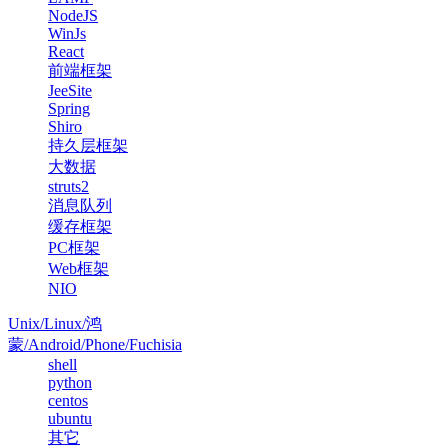
NodeJS
WinJs
React
前端框架
JeeSite
Spring
Shiro
持久层框架
大数据
struts2
消息队列
缓存框架
PC框架
Web框架
NIO
Unix/Linux/鸿
蒙/Android/Phone/Fuchisia
shell
python
centos
ubuntu
其它