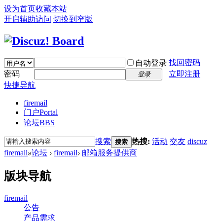
设为首页
收藏本站
开启辅助访问
切换到窄版
找回密码
自动登录
密码
立即注册
登录
快捷导航
firemail
门户
Portal
论坛
BBS
搜索
热搜:
活动
交友
discuz
搜索
firemail
»
论坛
›
firemail
›
邮箱服务提供商
版块导航
firemail
公告
产品需求