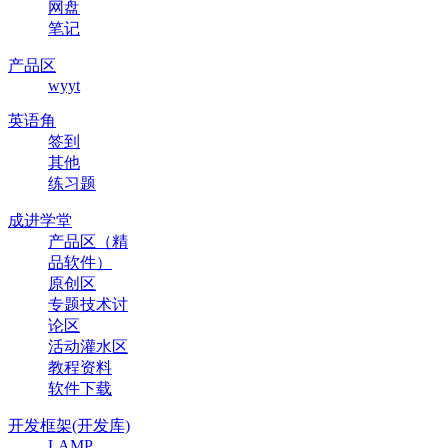
网盘
笔记
产品区
wyyt
英语角
签到
其他
练习题
成进学堂
产品区（精
品软件）
原创区
专题技术讨
论区
活动灌水区
教程资料
软件下载
开发框架(开发库)
LAMP