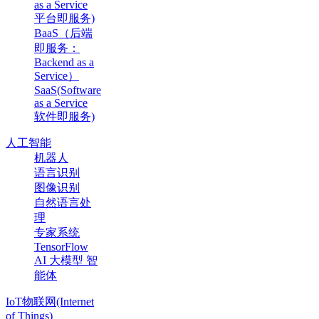
as a Service
平台即服务)
BaaS（后端
即服务：
Backend as a
Service）
SaaS(Software
as a Service
软件即服务)
人工智能
机器人
语言识别
图像识别
自然语言处
理
专家系统
TensorFlow
AI 大模型 智
能体
IoT物联网(Internet
of Things)