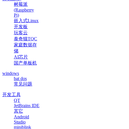
树莓派
(Raspberry
Pi)
嵌入式Linux
开发板
玩客云
泰奇猫TQC
家庭数据存
储
AI芯片
国产单板机
windows
bat dos
常见问题
开发工具
QT
JetBrains IDE
其它
Android
Studio
miniblink