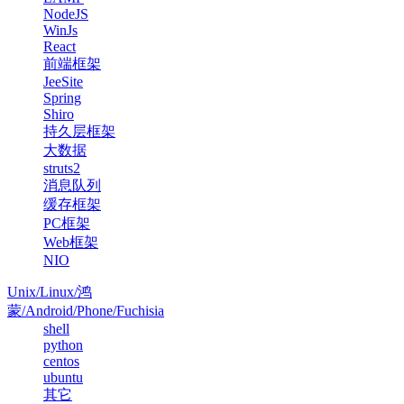
NodeJS
WinJs
React
前端框架
JeeSite
Spring
Shiro
持久层框架
大数据
struts2
消息队列
缓存框架
PC框架
Web框架
NIO
Unix/Linux/鸿
蒙/Android/Phone/Fuchisia
shell
python
centos
ubuntu
其它