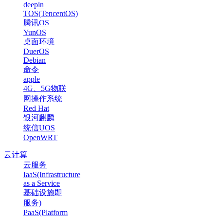
deepin
TOS(TencentOS)
腾讯OS
YunOS
桌面环境
DuerOS
Debian
命令
apple
4G、5G物联
网操作系统
Red Hat
银河麒麟
统信UOS
OpenWRT
云计算
云服务
IaaS(Infrastructure
as a Service
基础设施即
服务)
PaaS(Platform