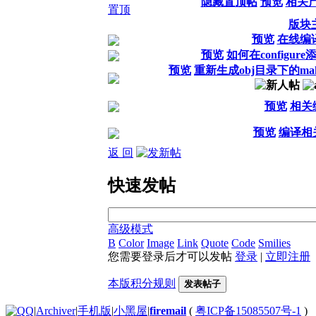
隐藏置顶帖
预览
相关
版块
预览
在线编
预览
如何在configur
预览
重新生成obj目录下的ma
预览
相关
预览
编译相
返 回
快速发帖
高级模式
B
Color
Image
Link
Quote
Code
Smilies
您需要登录后才可以发帖
登录
|
立即注册
本版积分规则
发表帖子
|
Archiver
|
手机版
|
小黑屋
|
firemail
(
粤ICP备15085507号-1
)