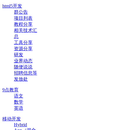
html5开发
群公告
项目列表
教程分享
相关技术汇
总
工具分享
资源分享
研发
业界动态
随便说说
招聘信息等
发放处
9点教育
语文
数学
英语
移动开发
Hybrid