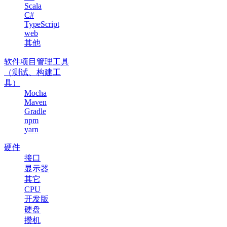
Scala
C#
TypeScript
web
其他
软件项目管理工具
（测试、构建工
具）
Mocha
Maven
Gradle
npm
yarn
硬件
接口
显示器
其它
CPU
开发版
硬盘
攒机