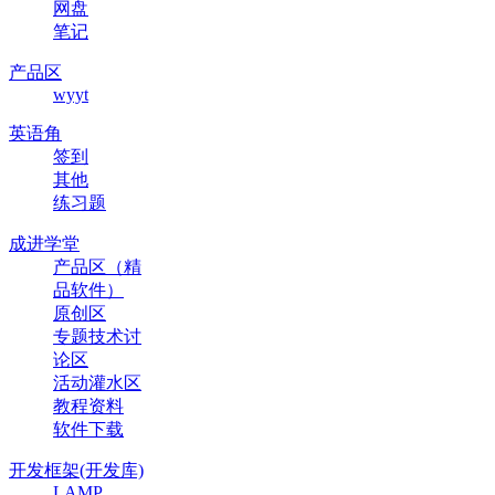
网盘
笔记
产品区
wyyt
英语角
签到
其他
练习题
成进学堂
产品区（精
品软件）
原创区
专题技术讨
论区
活动灌水区
教程资料
软件下载
开发框架(开发库)
LAMP