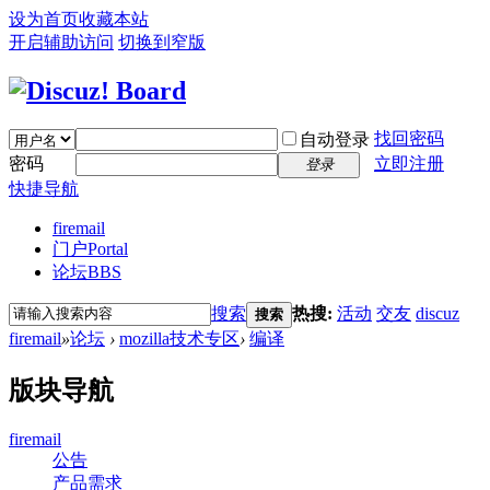
设为首页
收藏本站
开启辅助访问
切换到窄版
找回密码
自动登录
密码
立即注册
登录
快捷导航
firemail
门户
Portal
论坛
BBS
搜索
热搜:
活动
交友
discuz
搜索
firemail
»
论坛
›
mozilla技术专区
›
编译
版块导航
firemail
公告
产品需求