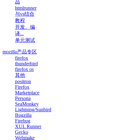
品
htmlrunner
与vs结合
教程
开发、编
译...
单元测试
mozilla产品专区
firefox
thunderbird
firefox os
其他
positron
Firefox
Marketplace
Persona
SeaMonkey
Lightning/Sunbird
Bugzilla
Firebug
XUL Runner
Gecko
Webmake