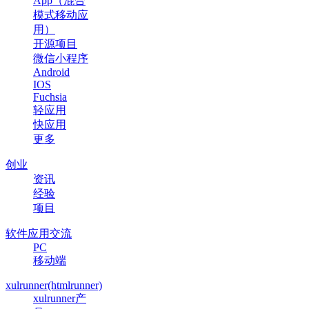
App（混合
模式移动应
用）
开源项目
微信小程序
Android
IOS
Fuchsia
轻应用
快应用
更多
创业
资讯
经验
项目
软件应用交流
PC
移动端
xulrunner(htmlrunner)
xulrunner产