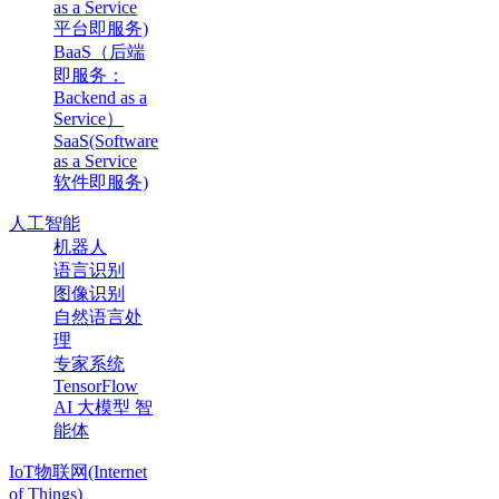
as a Service
平台即服务)
BaaS（后端
即服务：
Backend as a
Service）
SaaS(Software
as a Service
软件即服务)
人工智能
机器人
语言识别
图像识别
自然语言处
理
专家系统
TensorFlow
AI 大模型 智
能体
IoT物联网(Internet
of Things)