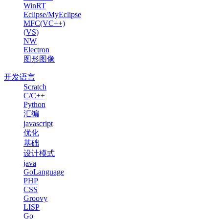
WinRT
Eclipse/MyEclipse
MFC(VC++)
(VS)
NW
Electron
图形图像
开发语言
Scratch
C/C++
Python
汇编
javascript
优化
基础
设计模式
java
GoLanguage
PHP
CSS
Groovy
LISP
Go