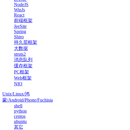
NodeJS
WinJs
React
前端框架
JeeSite
Spring
Shiro
持久层框架
大数据
struts2
消息队列
缓存框架
PC框架
Web框架
NIO
Unix/Linux/鸿
蒙/Android/Phone/Fuchisia
shell
python
centos
ubuntu
其它