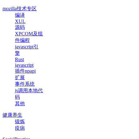
mozilla技术专区
编译
XUL
源码
XPCOM及组
件编程
javascript引
擎
Rust
javascript
插件npapi
扩展
事件系统
js调用本地代
码
其他
健康养生
锻炼
疫病