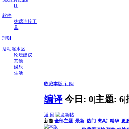
SocialPractice
IT
软件
终端连接工
具
理财
活动灌水区
论坛建议
其他
娱乐
生活
收藏本版
|
订阅
编译
今日:
0
|
主题:
6
|
返 回
新窗
全部主题
最新
热门
热帖
精华
更