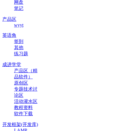
网盘
笔记
产品区
wyyt
英语角
签到
其他
练习题
成进学堂
产品区（精
品软件）
原创区
专题技术讨
论区
活动灌水区
教程资料
软件下载
开发框架(开发库)
LAMP