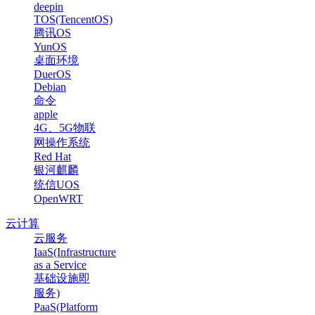
deepin
TOS(TencentOS)
腾讯OS
YunOS
桌面环境
DuerOS
Debian
命令
apple
4G、5G物联
网操作系统
Red Hat
银河麒麟
统信UOS
OpenWRT
云计算
云服务
IaaS(Infrastructure
as a Service
基础设施即
服务)
PaaS(Platform