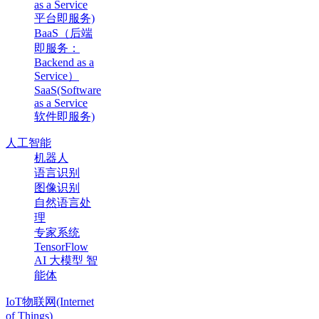
as a Service
平台即服务)
BaaS（后端
即服务：
Backend as a
Service）
SaaS(Software
as a Service
软件即服务)
人工智能
机器人
语言识别
图像识别
自然语言处
理
专家系统
TensorFlow
AI 大模型 智
能体
IoT物联网(Internet
of Things)