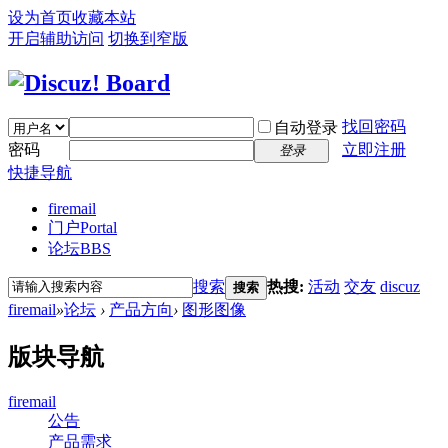
设为首页
收藏本站
开启辅助访问
切换到窄版
找回密码
自动登录
密码
立即注册
登录
快捷导航
firemail
门户
Portal
论坛
BBS
搜索
热搜:
活动
交友
discuz
搜索
firemail
»
论坛
›
产品方向
›
图形图像
版块导航
firemail
公告
产品需求