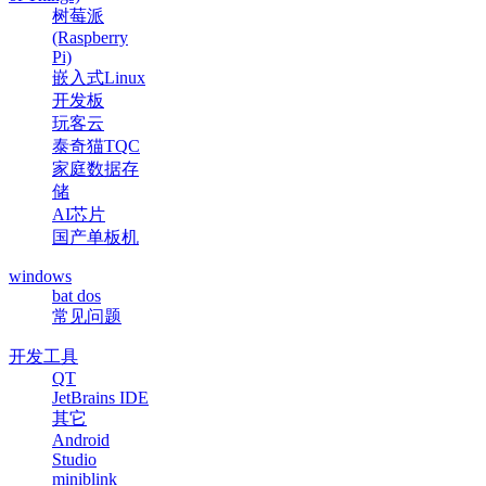
树莓派
(Raspberry
Pi)
嵌入式Linux
开发板
玩客云
泰奇猫TQC
家庭数据存
储
AI芯片
国产单板机
windows
bat dos
常见问题
开发工具
QT
JetBrains IDE
其它
Android
Studio
miniblink