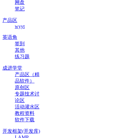
网盘
笔记
产品区
wyyt
英语角
签到
其他
练习题
成进学堂
产品区（精
品软件）
原创区
专题技术讨
论区
活动灌水区
教程资料
软件下载
开发框架(开发库)
LAMP