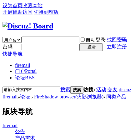
设为首页
收藏本站
开启辅助访问
切换到窄版
找回密码
自动登录
密码
立即注册
登录
快捷导航
firemail
门户
Portal
论坛
BBS
搜索
热搜:
活动
交友
discuz
搜索
firemail
»
论坛
›
FireShadow browser(火影浏览器)
›
同类产品
版块导航
firemail
公告
产品需求