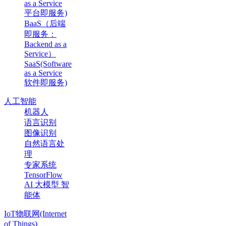
as a Service
平台即服务)
BaaS（后端
即服务：
Backend as a
Service）
SaaS(Software
as a Service
软件即服务)
人工智能
机器人
语言识别
图像识别
自然语言处
理
专家系统
TensorFlow
AI 大模型 智
能体
IoT物联网(Internet
of Things)