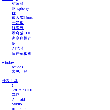
树莓派
(Raspberry
Pi)
嵌入式Linux
开发板
玩客云
泰奇猫TQC
家庭数据存
储
AI芯片
国产单板机
windows
bat dos
常见问题
开发工具
QT
JetBrains IDE
其它
Android
Studio
miniblink