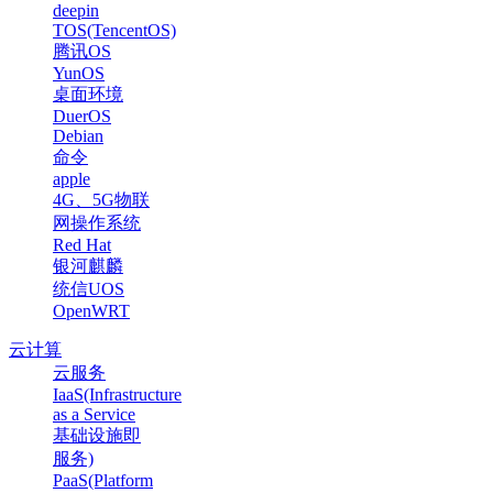
deepin
TOS(TencentOS)
腾讯OS
YunOS
桌面环境
DuerOS
Debian
命令
apple
4G、5G物联
网操作系统
Red Hat
银河麒麟
统信UOS
OpenWRT
云计算
云服务
IaaS(Infrastructure
as a Service
基础设施即
服务)
PaaS(Platform