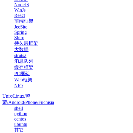
NodeJS
WinJs
React
前端框架
JeeSite
Spring
Shiro
持久层框架
大数据
struts2
消息队列
缓存框架
PC框架
Web框架
NIO
Unix/Linux/鸿
蒙/Android/Phone/Fuchisia
shell
python
centos
ubuntu
其它