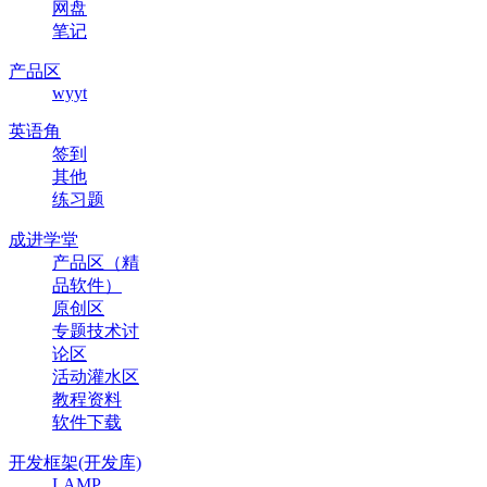
网盘
笔记
产品区
wyyt
英语角
签到
其他
练习题
成进学堂
产品区（精
品软件）
原创区
专题技术讨
论区
活动灌水区
教程资料
软件下载
开发框架(开发库)
LAMP