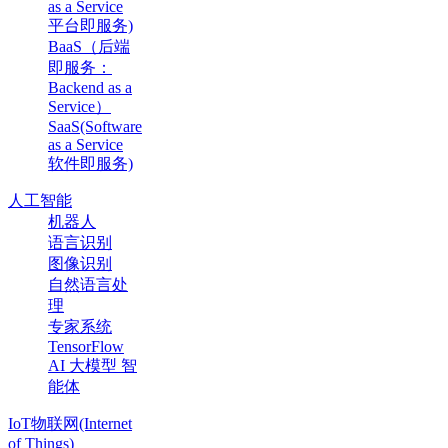
as a Service
平台即服务)
BaaS（后端
即服务：
Backend as a
Service）
SaaS(Software
as a Service
软件即服务)
人工智能
机器人
语言识别
图像识别
自然语言处
理
专家系统
TensorFlow
AI 大模型 智
能体
IoT物联网(Internet
of Things)