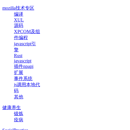
mozilla技术专区
编译
XUL
源码
XPCOM及组
件编程
javascript引
擎
Rust
javascript
插件npapi
扩展
事件系统
js调用本地代
码
其他
健康养生
锻炼
疫病