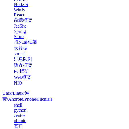
NodeJS
WinJs
React
前端框架
JeeSite
Spring
Shiro
持久层框架
大数据
struts2
消息队列
缓存框架
PC框架
Web框架
NIO
Unix/Linux/鸿
蒙/Android/Phone/Fuchisia
shell
python
centos
ubuntu
其它