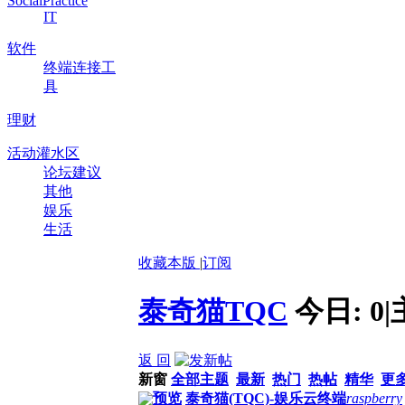
SocialPractice
IT
软件
终端连接工
具
理财
活动灌水区
论坛建议
其他
娱乐
生活
收藏本版
|
订阅
泰奇猫TQC
今日:
0
|
返 回
新窗
全部主题
最新
热门
热帖
精华
更
预览
泰奇猫(TQC)-娱乐云终端
raspberry