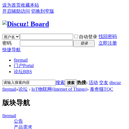
设为首页
收藏本站
开启辅助访问
切换到窄版
找回密码
自动登录
密码
立即注册
登录
快捷导航
firemail
门户
Portal
论坛
BBS
搜索
热搜:
活动
交友
discuz
搜索
firemail
»
论坛
›
IoT物联网(Internet of Things)
›
泰奇猫TQC
版块导航
firemail
公告
产品需求