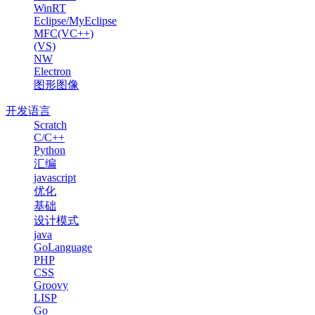
WinRT
Eclipse/MyEclipse
MFC(VC++)
(VS)
NW
Electron
图形图像
开发语言
Scratch
C/C++
Python
汇编
javascript
优化
基础
设计模式
java
GoLanguage
PHP
CSS
Groovy
LISP
Go