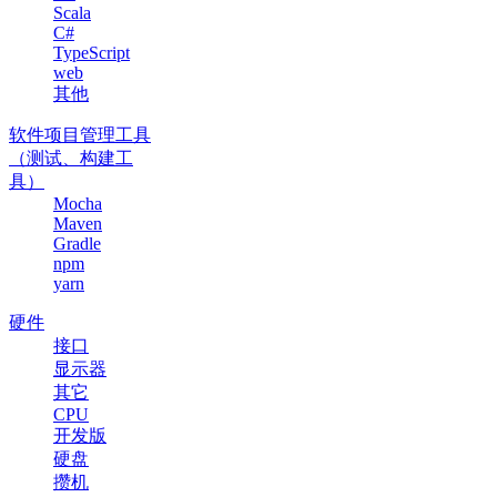
Scala
C#
TypeScript
web
其他
软件项目管理工具
（测试、构建工
具）
Mocha
Maven
Gradle
npm
yarn
硬件
接口
显示器
其它
CPU
开发版
硬盘
攒机