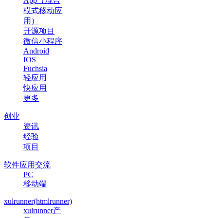
App（混合
模式移动应
用）
开源项目
微信小程序
Android
IOS
Fuchsia
轻应用
快应用
更多
创业
资讯
经验
项目
软件应用交流
PC
移动端
xulrunner(htmlrunner)
xulrunner产