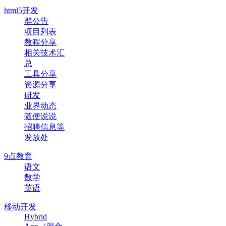
html5开发
群公告
项目列表
教程分享
相关技术汇
总
工具分享
资源分享
研发
业界动态
随便说说
招聘信息等
发放处
9点教育
语文
数学
英语
移动开发
Hybrid