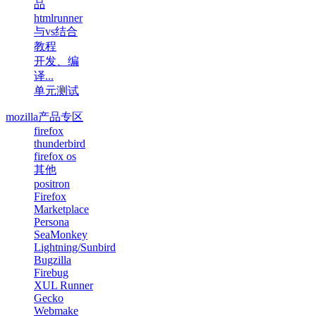
品
htmlrunner
与vs结合
教程
开发、编
译...
单元测试
mozilla产品专区
firefox
thunderbird
firefox os
其他
positron
Firefox
Marketplace
Persona
SeaMonkey
Lightning/Sunbird
Bugzilla
Firebug
XUL Runner
Gecko
Webmake