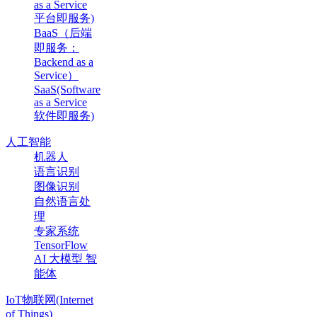
as a Service
平台即服务)
BaaS（后端
即服务：
Backend as a
Service）
SaaS(Software
as a Service
软件即服务)
人工智能
机器人
语言识别
图像识别
自然语言处
理
专家系统
TensorFlow
AI 大模型 智
能体
IoT物联网(Internet
of Things)