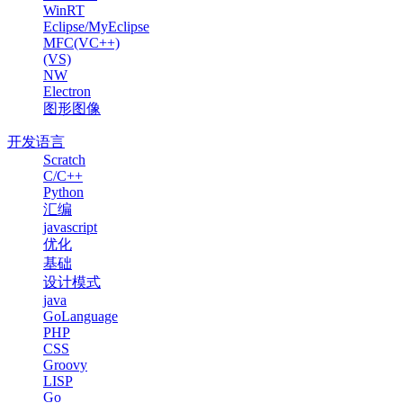
WinRT
Eclipse/MyEclipse
MFC(VC++)
(VS)
NW
Electron
图形图像
开发语言
Scratch
C/C++
Python
汇编
javascript
优化
基础
设计模式
java
GoLanguage
PHP
CSS
Groovy
LISP
Go