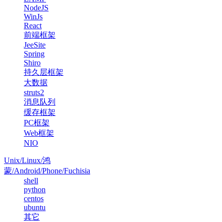
NodeJS
WinJs
React
前端框架
JeeSite
Spring
Shiro
持久层框架
大数据
struts2
消息队列
缓存框架
PC框架
Web框架
NIO
Unix/Linux/鸿
蒙/Android/Phone/Fuchisia
shell
python
centos
ubuntu
其它