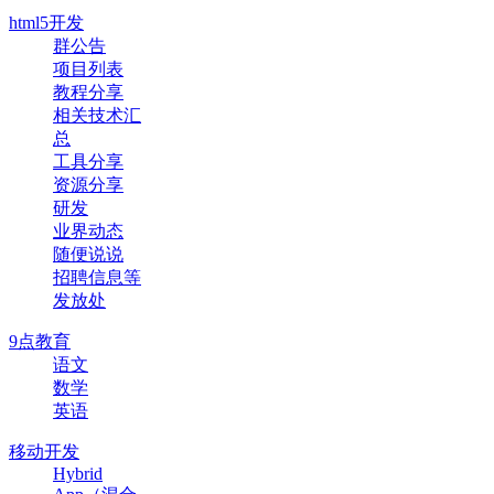
html5开发
群公告
项目列表
教程分享
相关技术汇
总
工具分享
资源分享
研发
业界动态
随便说说
招聘信息等
发放处
9点教育
语文
数学
英语
移动开发
Hybrid