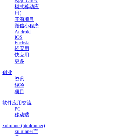
App（混合
模式移动应
用）
开源项目
微信小程序
Android
IOS
Fuchsia
轻应用
快应用
更多
创业
资讯
经验
项目
软件应用交流
PC
移动端
xulrunner(htmlrunner)
xulrunner产