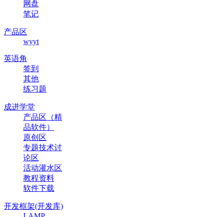
网盘
笔记
产品区
wyyt
英语角
签到
其他
练习题
成进学堂
产品区（精
品软件）
原创区
专题技术讨
论区
活动灌水区
教程资料
软件下载
开发框架(开发库)
LAMP