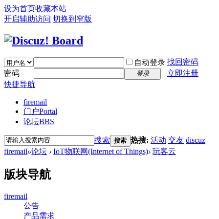
设为首页
收藏本站
开启辅助访问
切换到窄版
找回密码
自动登录
密码
立即注册
登录
快捷导航
firemail
门户
Portal
论坛
BBS
搜索
热搜:
活动
交友
discuz
搜索
firemail
»
论坛
›
IoT物联网(Internet of Things)
›
玩客云
版块导航
firemail
公告
产品需求