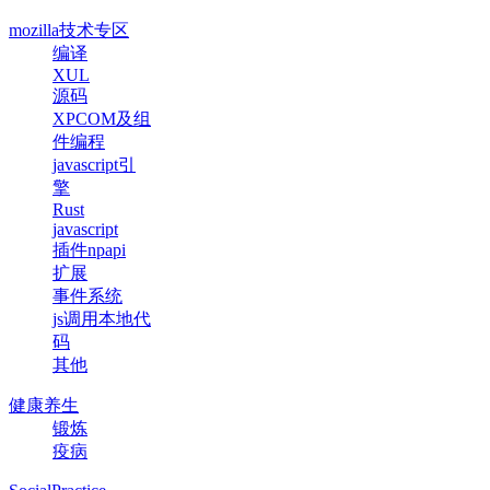
mozilla技术专区
编译
XUL
源码
XPCOM及组
件编程
javascript引
擎
Rust
javascript
插件npapi
扩展
事件系统
js调用本地代
码
其他
健康养生
锻炼
疫病