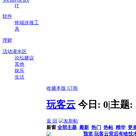
SocialPractice
IT
软件
终端连接工
具
理财
活动灌水区
论坛建议
其他
娱乐
生活
收藏本版
|
订阅
玩客云
今日:
0
|
主题:
返 回
新窗
全部主题
最新
热门
热帖
精华
更
预览
玩客云背后有啥技