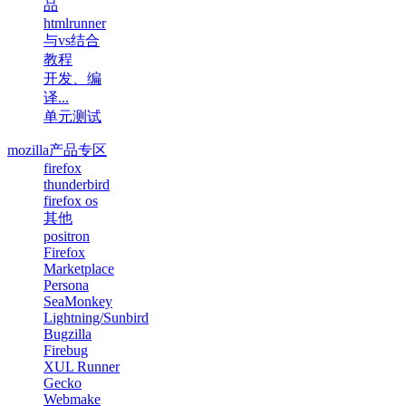
品
htmlrunner
与vs结合
教程
开发、编
译...
单元测试
mozilla产品专区
firefox
thunderbird
firefox os
其他
positron
Firefox
Marketplace
Persona
SeaMonkey
Lightning/Sunbird
Bugzilla
Firebug
XUL Runner
Gecko
Webmake