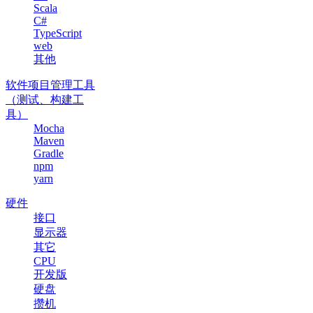
Scala
C#
TypeScript
web
其他
软件项目管理工具
（测试、构建工
具）
Mocha
Maven
Gradle
npm
yarn
硬件
接口
显示器
其它
CPU
开发版
硬盘
攒机