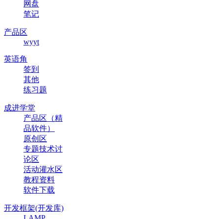
网盘
笔记
产品区
wyyt
英语角
签到
其他
练习题
成进学堂
产品区（精
品软件）
原创区
专题技术讨
论区
活动灌水区
教程资料
软件下载
开发框架(开发库)
LAMP