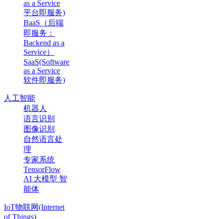
as a Service
平台即服务)
BaaS（后端
即服务：
Backend as a
Service）
SaaS(Software
as a Service
软件即服务)
人工智能
机器人
语言识别
图像识别
自然语言处
理
专家系统
TensorFlow
AI 大模型 智
能体
IoT物联网(Internet
of Things)