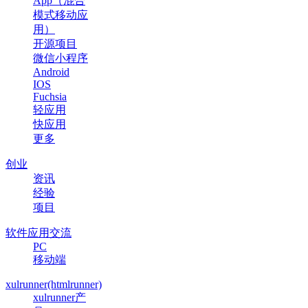
App（混合
模式移动应
用）
开源项目
微信小程序
Android
IOS
Fuchsia
轻应用
快应用
更多
创业
资讯
经验
项目
软件应用交流
PC
移动端
xulrunner(htmlrunner)
xulrunner产