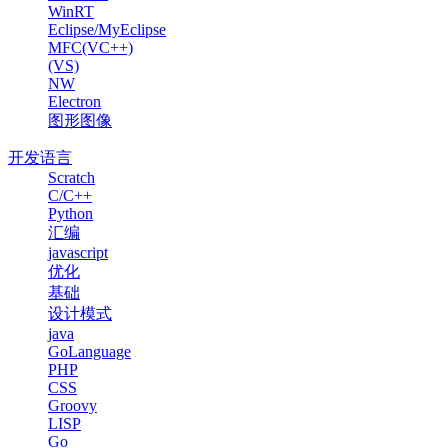
WinRT
Eclipse/MyEclipse
MFC(VC++)
(VS)
NW
Electron
图形图像
开发语言
Scratch
C/C++
Python
汇编
javascript
优化
基础
设计模式
java
GoLanguage
PHP
CSS
Groovy
LISP
Go