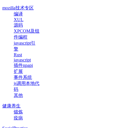
mozilla技术专区
编译
XUL
源码
XPCOM及组
件编程
javascript引
擎
Rust
javascript
插件npapi
扩展
事件系统
js调用本地代
码
其他
健康养生
锻炼
疫病