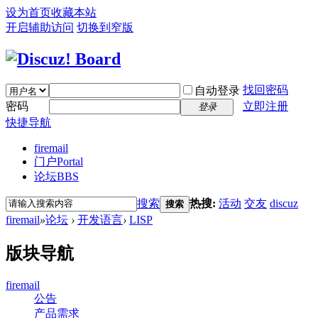
设为首页
收藏本站
开启辅助访问
切换到窄版
找回密码
自动登录
密码
立即注册
登录
快捷导航
firemail
门户
Portal
论坛
BBS
搜索
热搜:
活动
交友
discuz
搜索
firemail
»
论坛
›
开发语言
›
LISP
版块导航
firemail
公告
产品需求