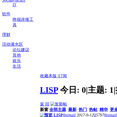
SocialPractice
IT
软件
终端连接工
具
理财
活动灌水区
论坛建议
其他
娱乐
生活
收藏本版
|
订阅
LISP
今日:
0
|
主题:
1
|
返 回
新窗
全部主题
最新
热门
热帖
精华
更
预览
LISP
firemail
2017-9-12
0
5797
firemail