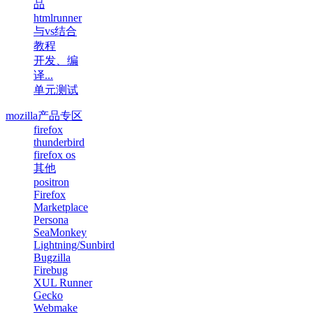
品
htmlrunner
与vs结合
教程
开发、编
译...
单元测试
mozilla产品专区
firefox
thunderbird
firefox os
其他
positron
Firefox
Marketplace
Persona
SeaMonkey
Lightning/Sunbird
Bugzilla
Firebug
XUL Runner
Gecko
Webmake