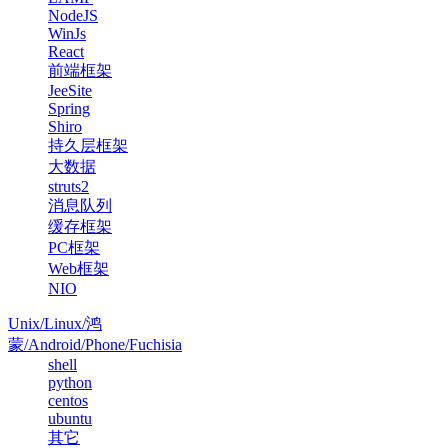
NodeJS
WinJs
React
前端框架
JeeSite
Spring
Shiro
持久层框架
大数据
struts2
消息队列
缓存框架
PC框架
Web框架
NIO
Unix/Linux/鸿
蒙/Android/Phone/Fuchisia
shell
python
centos
ubuntu
其它