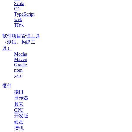
Scala
C#
TypeScript
web
其他
软件项目管理工具
（测试、构建工
具）
Mocha
Maven
Gradle
npm
yarn
硬件
接口
显示器
其它
CPU
开发版
硬盘
攒机