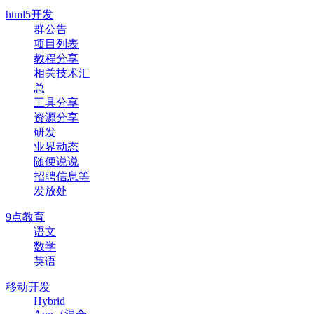
html5开发
群公告
项目列表
教程分享
相关技术汇
总
工具分享
资源分享
研发
业界动态
随便说说
招聘信息等
发放处
9点教育
语文
数学
英语
移动开发
Hybrid