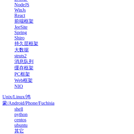
NodeJS
WinJs
React
前端框架
JeeSite
Spring
Shiro
持久层框架
大数据
struts2
消息队列
缓存框架
PC框架
Web框架
NIO
Unix/Linux/鸿
蒙/Android/Phone/Fuchisia
shell
python
centos
ubuntu
其它