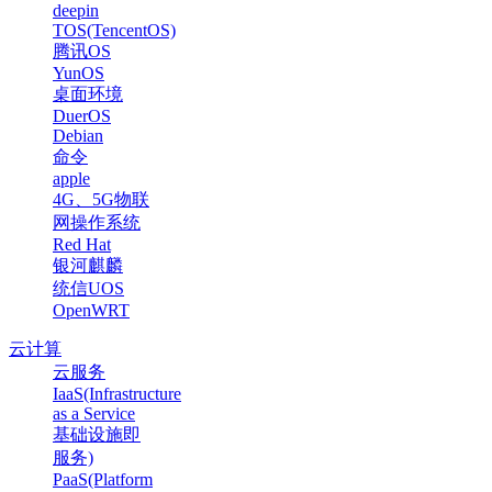
deepin
TOS(TencentOS)
腾讯OS
YunOS
桌面环境
DuerOS
Debian
命令
apple
4G、5G物联
网操作系统
Red Hat
银河麒麟
统信UOS
OpenWRT
云计算
云服务
IaaS(Infrastructure
as a Service
基础设施即
服务)
PaaS(Platform