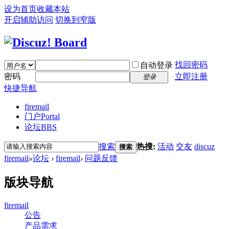
设为首页
收藏本站
开启辅助访问
切换到窄版
找回密码
自动登录
密码
立即注册
登录
快捷导航
firemail
门户
Portal
论坛
BBS
搜索
热搜:
活动
交友
discuz
搜索
firemail
»
论坛
›
firemail
›
问题反馈
版块导航
firemail
公告
产品需求