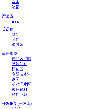
网盘
笔记
产品区
wyyt
英语角
签到
其他
练习题
成进学堂
产品区（精
品软件）
原创区
专题技术讨
论区
活动灌水区
教程资料
软件下载
开发框架(开发库)
LAMP