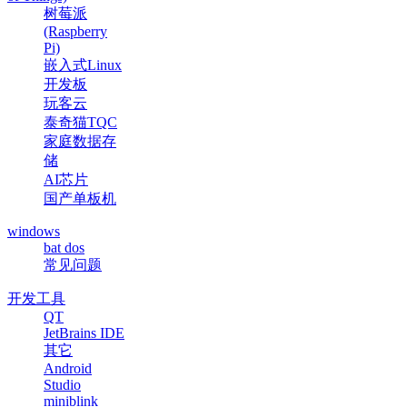
树莓派
(Raspberry
Pi)
嵌入式Linux
开发板
玩客云
泰奇猫TQC
家庭数据存
储
AI芯片
国产单板机
windows
bat dos
常见问题
开发工具
QT
JetBrains IDE
其它
Android
Studio
miniblink