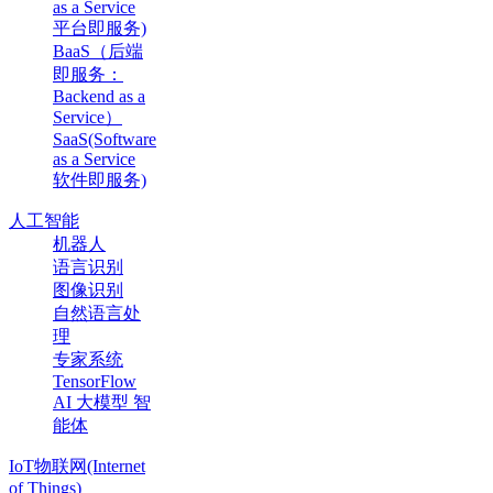
as a Service
平台即服务)
BaaS（后端
即服务：
Backend as a
Service）
SaaS(Software
as a Service
软件即服务)
人工智能
机器人
语言识别
图像识别
自然语言处
理
专家系统
TensorFlow
AI 大模型 智
能体
IoT物联网(Internet
of Things)