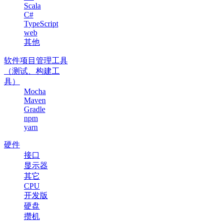
Scala
C#
TypeScript
web
其他
软件项目管理工具
（测试、构建工
具）
Mocha
Maven
Gradle
npm
yarn
硬件
接口
显示器
其它
CPU
开发版
硬盘
攒机