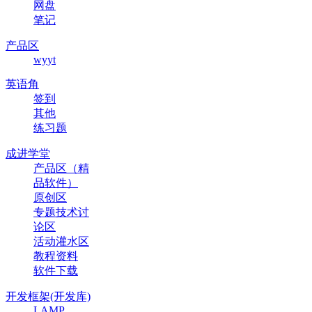
网盘
笔记
产品区
wyyt
英语角
签到
其他
练习题
成进学堂
产品区（精
品软件）
原创区
专题技术讨
论区
活动灌水区
教程资料
软件下载
开发框架(开发库)
LAMP