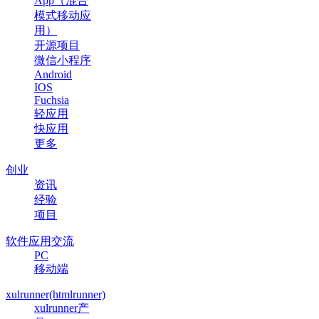
App（混合
模式移动应
用）
开源项目
微信小程序
Android
IOS
Fuchsia
轻应用
快应用
更多
创业
资讯
经验
项目
软件应用交流
PC
移动端
xulrunner(htmlrunner)
xulrunner产