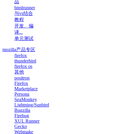
品
htmlrunner
与vs结合
教程
开发、编
译...
单元测试
mozilla产品专区
firefox
thunderbird
firefox os
其他
positron
Firefox
Marketplace
Persona
SeaMonkey
Lightning/Sunbird
Bugzilla
Firebug
XUL Runner
Gecko
Webmake