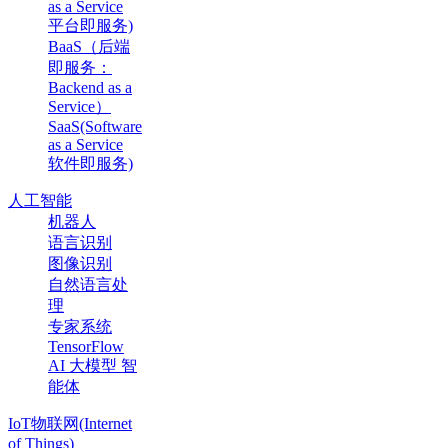
as a Service
平台即服务)
BaaS（后端
即服务：
Backend as a
Service）
SaaS(Software
as a Service
软件即服务)
人工智能
机器人
语言识别
图像识别
自然语言处
理
专家系统
TensorFlow
AI 大模型 智
能体
IoT物联网(Internet
of Things)