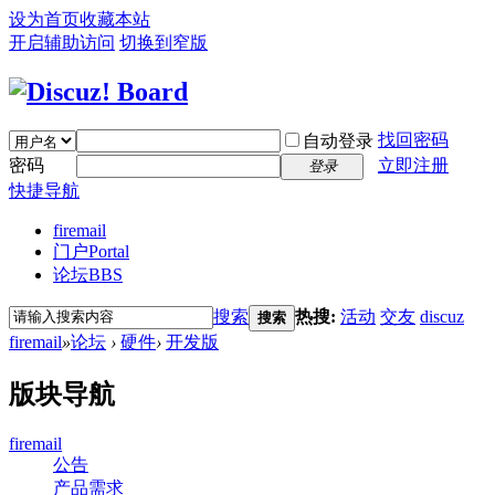
设为首页
收藏本站
开启辅助访问
切换到窄版
找回密码
自动登录
密码
立即注册
登录
快捷导航
firemail
门户
Portal
论坛
BBS
搜索
热搜:
活动
交友
discuz
搜索
firemail
»
论坛
›
硬件
›
开发版
版块导航
firemail
公告
产品需求