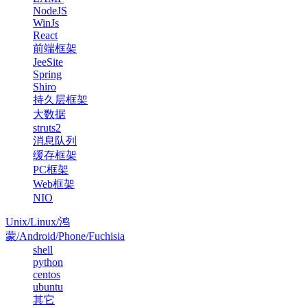
NodeJS
WinJs
React
前端框架
JeeSite
Spring
Shiro
持久层框架
大数据
struts2
消息队列
缓存框架
PC框架
Web框架
NIO
Unix/Linux/鸿
蒙/Android/Phone/Fuchisia
shell
python
centos
ubuntu
其它