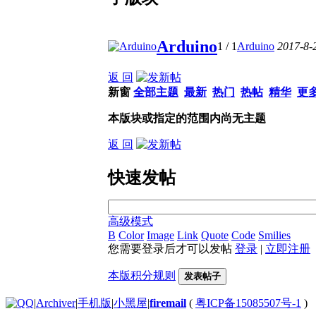
Arduino
1
/ 1
Arduino
2017-8-
返 回
新窗
全部主题
最新
热门
热帖
精华
更
本版块或指定的范围内尚无主题
返 回
快速发帖
高级模式
B
Color
Image
Link
Quote
Code
Smilies
您需要登录后才可以发帖
登录
|
立即注册
本版积分规则
发表帖子
|
Archiver
|
手机版
|
小黑屋
|
firemail
(
粤ICP备15085507号-1
)