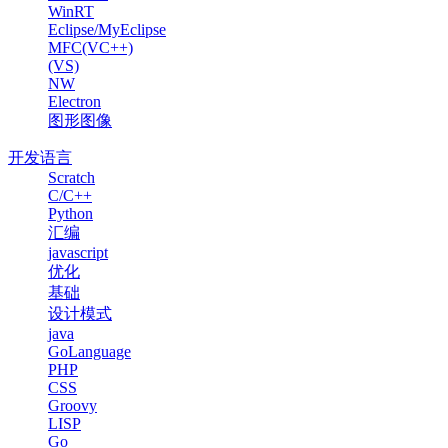
WinRT
Eclipse/MyEclipse
MFC(VC++)
(VS)
NW
Electron
图形图像
开发语言
Scratch
C/C++
Python
汇编
javascript
优化
基础
设计模式
java
GoLanguage
PHP
CSS
Groovy
LISP
Go