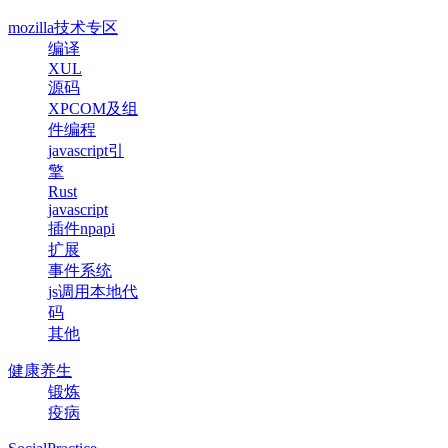
mozilla技术专区
编译
XUL
源码
XPCOM及组
件编程
javascript引
擎
Rust
javascript
插件npapi
扩展
事件系统
js调用本地代
码
其他
健康养生
锻炼
疫病