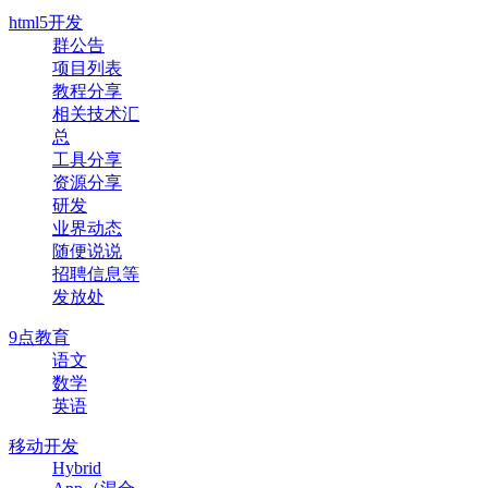
html5开发
群公告
项目列表
教程分享
相关技术汇
总
工具分享
资源分享
研发
业界动态
随便说说
招聘信息等
发放处
9点教育
语文
数学
英语
移动开发
Hybrid