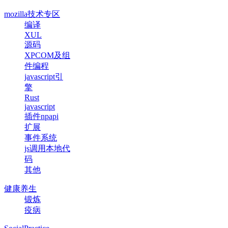
mozilla技术专区
编译
XUL
源码
XPCOM及组
件编程
javascript引
擎
Rust
javascript
插件npapi
扩展
事件系统
js调用本地代
码
其他
健康养生
锻炼
疫病