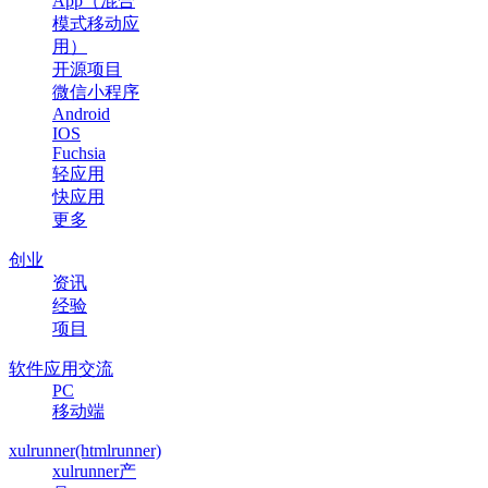
App（混合
模式移动应
用）
开源项目
微信小程序
Android
IOS
Fuchsia
轻应用
快应用
更多
创业
资讯
经验
项目
软件应用交流
PC
移动端
xulrunner(htmlrunner)
xulrunner产