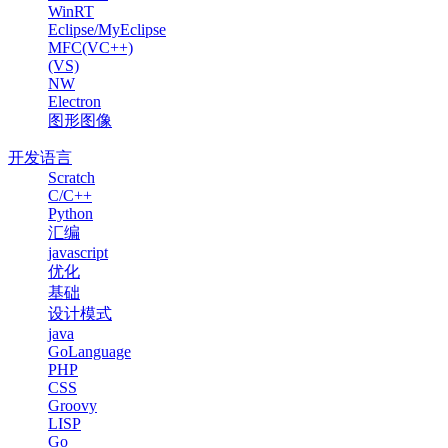
WinRT
Eclipse/MyEclipse
MFC(VC++)
(VS)
NW
Electron
图形图像
开发语言
Scratch
C/C++
Python
汇编
javascript
优化
基础
设计模式
java
GoLanguage
PHP
CSS
Groovy
LISP
Go