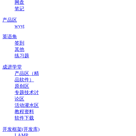
网盘
笔记
产品区
wyyt
英语角
签到
其他
练习题
成进学堂
产品区（精
品软件）
原创区
专题技术讨
论区
活动灌水区
教程资料
软件下载
开发框架(开发库)
LAMP