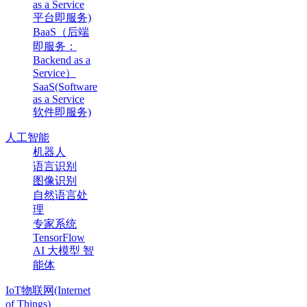
as a Service
平台即服务)
BaaS（后端
即服务：
Backend as a
Service）
SaaS(Software
as a Service
软件即服务)
人工智能
机器人
语言识别
图像识别
自然语言处
理
专家系统
TensorFlow
AI 大模型 智
能体
IoT物联网(Internet
of Things)