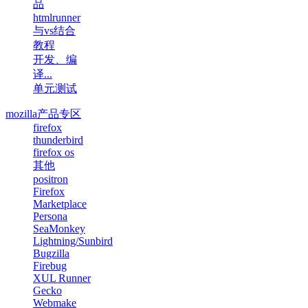
品
htmlrunner
与vs结合
教程
开发、编
译...
单元测试
mozilla产品专区
firefox
thunderbird
firefox os
其他
positron
Firefox
Marketplace
Persona
SeaMonkey
Lightning/Sunbird
Bugzilla
Firebug
XUL Runner
Gecko
Webmake