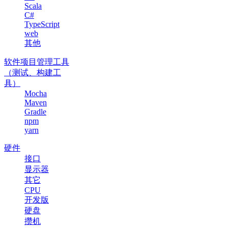
Scala
C#
TypeScript
web
其他
软件项目管理工具
（测试、构建工
具）
Mocha
Maven
Gradle
npm
yarn
硬件
接口
显示器
其它
CPU
开发版
硬盘
攒机