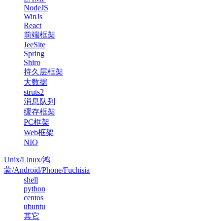
NodeJS
WinJs
React
前端框架
JeeSite
Spring
Shiro
持久层框架
大数据
struts2
消息队列
缓存框架
PC框架
Web框架
NIO
Unix/Linux/鸿
蒙/Android/Phone/Fuchisia
shell
python
centos
ubuntu
其它