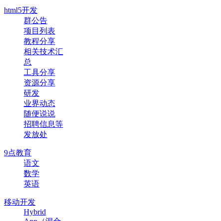
html5开发
群公告
项目列表
教程分享
相关技术汇
总
工具分享
资源分享
研发
业界动态
随便说说
招聘信息等
发放处
9点教育
语文
数学
英语
移动开发
Hybrid