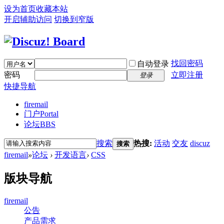
设为首页
收藏本站
开启辅助访问
切换到窄版
找回密码
自动登录
密码
立即注册
登录
快捷导航
firemail
门户
Portal
论坛
BBS
搜索
热搜:
活动
交友
discuz
搜索
firemail
»
论坛
›
开发语言
›
CSS
版块导航
firemail
公告
产品需求