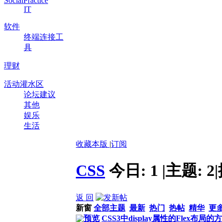
SocialPractice
IT
软件
终端连接工
具
理财
活动灌水区
论坛建议
其他
娱乐
生活
收藏本版
|
订阅
CSS
今日:
1
|
主题:
2
|
返 回
新窗
全部主题
最新
热门
热帖
精华
更
预览
CSS3中display属性的Flex布局的