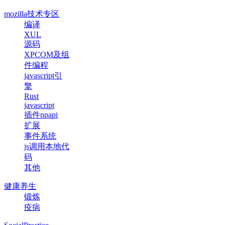
mozilla技术专区
编译
XUL
源码
XPCOM及组
件编程
javascript引
擎
Rust
javascript
插件npapi
扩展
事件系统
js调用本地代
码
其他
健康养生
锻炼
疫病