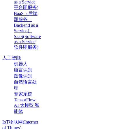
as a Service
平台即服务)
BaaS（后端
即服务：
Backend as a
Service）
SaaS(Software
as a Service
软件即服务)
人工智能
机器人
语言识别
图像识别
自然语言处
理
专家系统
TensorFlow
AI 大模型 智
能体
IoT物联网(Internet
of Things)