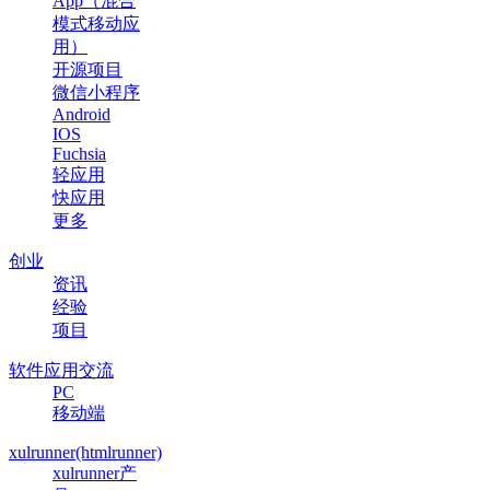
App（混合
模式移动应
用）
开源项目
微信小程序
Android
IOS
Fuchsia
轻应用
快应用
更多
创业
资讯
经验
项目
软件应用交流
PC
移动端
xulrunner(htmlrunner)
xulrunner产