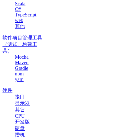
Scala
C#
TypeScript
web
其他
软件项目管理工具
（测试、构建工
具）
Mocha
Maven
Gradle
npm
yarn
硬件
接口
显示器
其它
CPU
开发版
硬盘
攒机