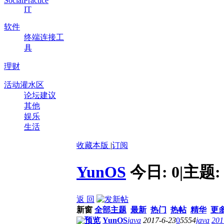
SocialPractice
IT
软件
终端连接工
具
理财
活动灌水区
论坛建议
其他
娱乐
生活
收藏本版
|
订阅
YunOS
今日:
0
|
主题
返 回
新窗
全部主题
最新
热门
热帖
精华
更
预览
YunOS
java
2017-6-23
0
5554
java
201