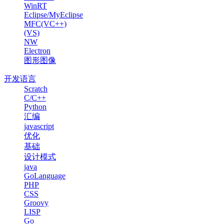
WinRT
Eclipse/MyEclipse
MFC(VC++)
(VS)
NW
Electron
图形图像
开发语言
Scratch
C/C++
Python
汇编
javascript
优化
基础
设计模式
java
GoLanguage
PHP
CSS
Groovy
LISP
Go