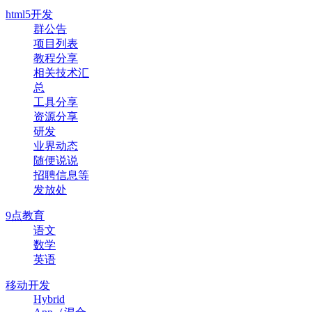
html5开发
群公告
项目列表
教程分享
相关技术汇
总
工具分享
资源分享
研发
业界动态
随便说说
招聘信息等
发放处
9点教育
语文
数学
英语
移动开发
Hybrid