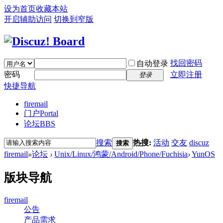
设为首页
收藏本站
开启辅助访问
切换到窄版
找回密码
自动登录
密码
立即注册
登录
快捷导航
firemail
门户
Portal
论坛
BBS
搜索
热搜:
活动
交友
discuz
搜索
firemail
»
论坛
›
Unix/Linux/鸿蒙/Android/Phone/Fuchisia
›
YunOS
版块导航
firemail
公告
产品需求