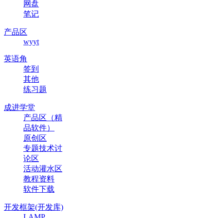
网盘
笔记
产品区
wyyt
英语角
签到
其他
练习题
成进学堂
产品区（精
品软件）
原创区
专题技术讨
论区
活动灌水区
教程资料
软件下载
开发框架(开发库)
LAMP