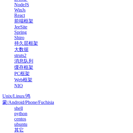
NodeJS
WinJs
React
前端框架
JeeSite
Spring
Shiro
持久层框架
大数据
struts2
消息队列
缓存框架
PC框架
Web框架
NIO
Unix/Linux/鸿
蒙/Android/Phone/Fuchisia
shell
python
centos
ubuntu
其它