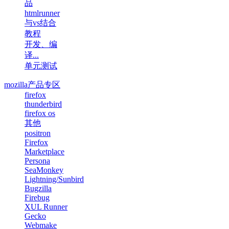
品
htmlrunner
与vs结合
教程
开发、编
译...
单元测试
mozilla产品专区
firefox
thunderbird
firefox os
其他
positron
Firefox
Marketplace
Persona
SeaMonkey
Lightning/Sunbird
Bugzilla
Firebug
XUL Runner
Gecko
Webmake