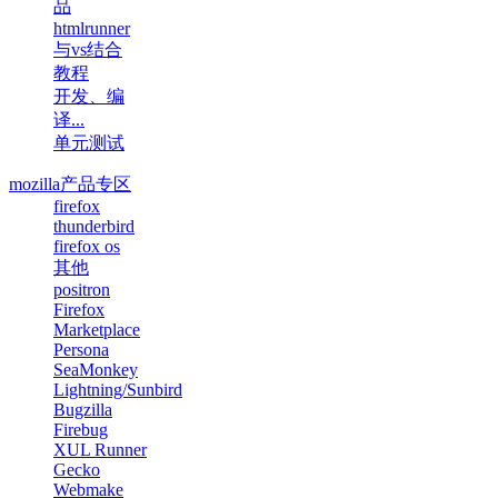
品
htmlrunner
与vs结合
教程
开发、编
译...
单元测试
mozilla产品专区
firefox
thunderbird
firefox os
其他
positron
Firefox
Marketplace
Persona
SeaMonkey
Lightning/Sunbird
Bugzilla
Firebug
XUL Runner
Gecko
Webmake