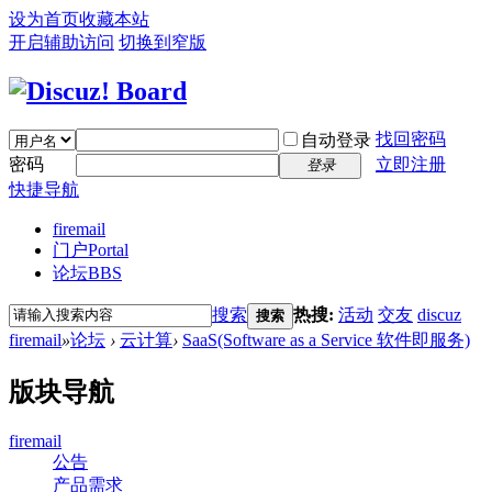
设为首页
收藏本站
开启辅助访问
切换到窄版
找回密码
自动登录
密码
立即注册
登录
快捷导航
firemail
门户
Portal
论坛
BBS
搜索
热搜:
活动
交友
discuz
搜索
firemail
»
论坛
›
云计算
›
SaaS(Software as a Service 软件即服务)
版块导航
firemail
公告
产品需求