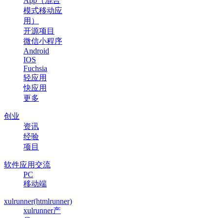
App（混合
模式移动应
用）
开源项目
微信小程序
Android
IOS
Fuchsia
轻应用
快应用
更多
创业
资讯
经验
项目
软件应用交流
PC
移动端
xulrunner(htmlrunner)
xulrunner产