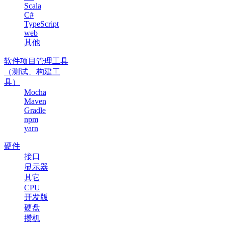
Scala
C#
TypeScript
web
其他
软件项目管理工具
（测试、构建工
具）
Mocha
Maven
Gradle
npm
yarn
硬件
接口
显示器
其它
CPU
开发版
硬盘
攒机