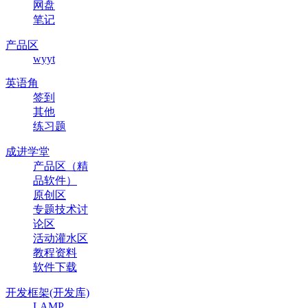
网盘
笔记
产品区
wyyt
英语角
签到
其他
练习题
成进学堂
产品区（精
品软件）
原创区
专题技术讨
论区
活动灌水区
教程资料
软件下载
开发框架(开发库)
LAMP