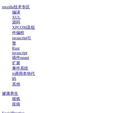
mozilla技术专区
编译
XUL
源码
XPCOM及组
件编程
javascript引
擎
Rust
javascript
插件npapi
扩展
事件系统
js调用本地代
码
其他
健康养生
锻炼
疫病