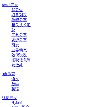
html5开发
群公告
项目列表
教程分享
相关技术汇
总
工具分享
资源分享
研发
业界动态
随便说说
招聘信息等
发放处
9点教育
语文
数学
英语
移动开发
Hybrid