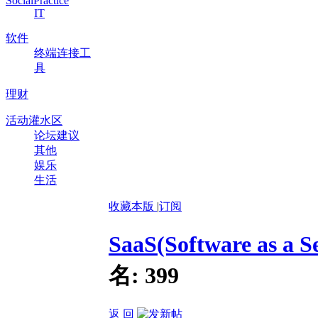
SocialPractice
IT
软件
终端连接工
具
理财
活动灌水区
论坛建议
其他
娱乐
生活
收藏本版
|
订阅
SaaS(Software as 
名:
399
返 回