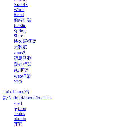
NodeJS
WinJs
React
前端框架
JeeSite
Spring
Shiro
持久层框架
大数据
struts2
消息队列
缓存框架
PC框架
Web框架
NIO
Unix/Linux/鸿
蒙/Android/Phone/Fuchisia
shell
python
centos
ubuntu
其它