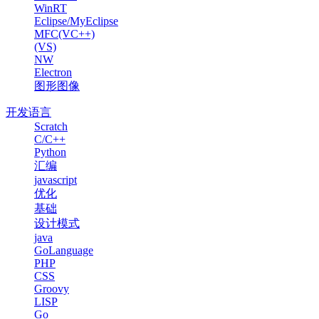
WinRT
Eclipse/MyEclipse
MFC(VC++)
(VS)
NW
Electron
图形图像
开发语言
Scratch
C/C++
Python
汇编
javascript
优化
基础
设计模式
java
GoLanguage
PHP
CSS
Groovy
LISP
Go