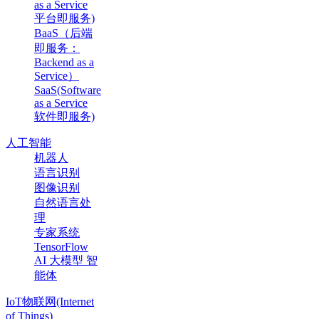
as a Service
平台即服务)
BaaS（后端
即服务：
Backend as a
Service）
SaaS(Software
as a Service
软件即服务)
人工智能
机器人
语言识别
图像识别
自然语言处
理
专家系统
TensorFlow
AI 大模型 智
能体
IoT物联网(Internet
of Things)