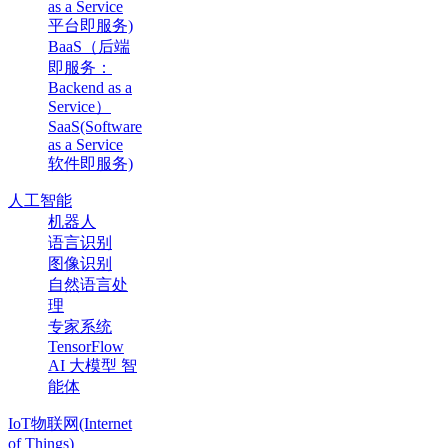
as a Service
平台即服务)
BaaS（后端
即服务：
Backend as a
Service）
SaaS(Software
as a Service
软件即服务)
人工智能
机器人
语言识别
图像识别
自然语言处
理
专家系统
TensorFlow
AI 大模型 智
能体
IoT物联网(Internet
of Things)