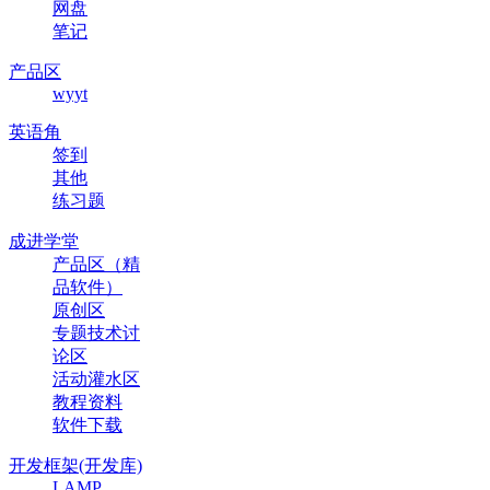
网盘
笔记
产品区
wyyt
英语角
签到
其他
练习题
成进学堂
产品区（精
品软件）
原创区
专题技术讨
论区
活动灌水区
教程资料
软件下载
开发框架(开发库)
LAMP