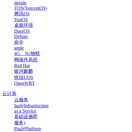
deepin
TOS(TencentOS)
腾讯OS
YunOS
桌面环境
DuerOS
Debian
命令
apple
4G、5G物联
网操作系统
Red Hat
银河麒麟
统信UOS
OpenWRT
云计算
云服务
IaaS(Infrastructure
as a Service
基础设施即
服务)
PaaS(Platform