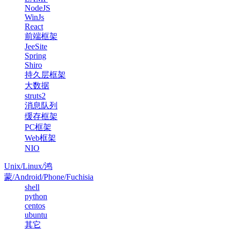
NodeJS
WinJs
React
前端框架
JeeSite
Spring
Shiro
持久层框架
大数据
struts2
消息队列
缓存框架
PC框架
Web框架
NIO
Unix/Linux/鸿
蒙/Android/Phone/Fuchisia
shell
python
centos
ubuntu
其它