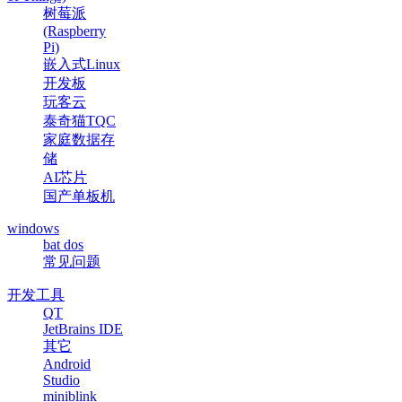
树莓派
(Raspberry
Pi)
嵌入式Linux
开发板
玩客云
泰奇猫TQC
家庭数据存
储
AI芯片
国产单板机
windows
bat dos
常见问题
开发工具
QT
JetBrains IDE
其它
Android
Studio
miniblink