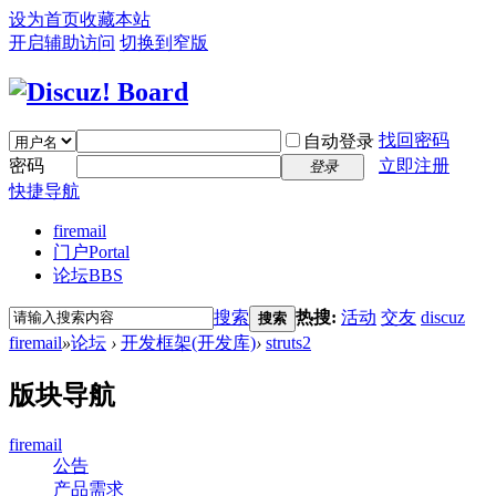
设为首页
收藏本站
开启辅助访问
切换到窄版
找回密码
自动登录
密码
立即注册
登录
快捷导航
firemail
门户
Portal
论坛
BBS
搜索
热搜:
活动
交友
discuz
搜索
firemail
»
论坛
›
开发框架(开发库)
›
struts2
版块导航
firemail
公告
产品需求