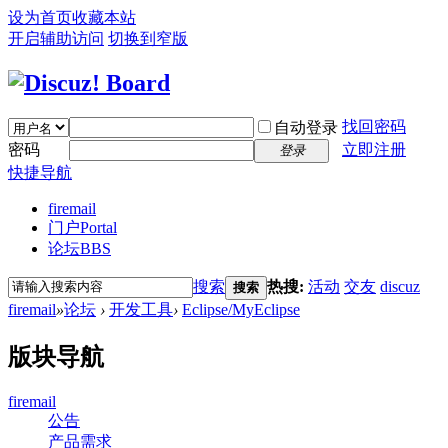
设为首页
收藏本站
开启辅助访问
切换到窄版
找回密码
自动登录
密码
立即注册
登录
快捷导航
firemail
门户
Portal
论坛
BBS
搜索
热搜:
活动
交友
discuz
搜索
firemail
»
论坛
›
开发工具
›
Eclipse/MyEclipse
版块导航
firemail
公告
产品需求