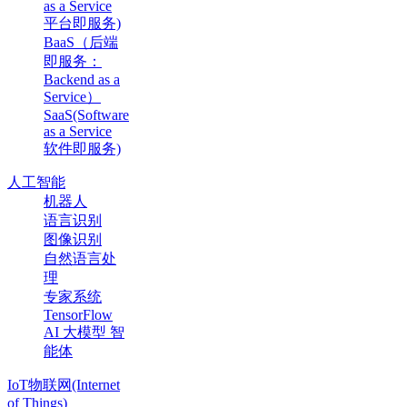
as a Service
平台即服务)
BaaS（后端
即服务：
Backend as a
Service）
SaaS(Software
as a Service
软件即服务)
人工智能
机器人
语言识别
图像识别
自然语言处
理
专家系统
TensorFlow
AI 大模型 智
能体
IoT物联网(Internet
of Things)