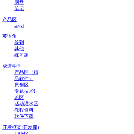
网盘
笔记
产品区
wyyt
英语角
签到
其他
练习题
成进学堂
产品区（精
品软件）
原创区
专题技术讨
论区
活动灌水区
教程资料
软件下载
开发框架(开发库)
LAMP