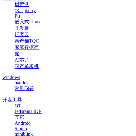
树莓派
(Raspberry
Pi)
嵌入式Linux
开发板
玩客云
泰奇猫TQC
家庭数据存
储
AI芯片
国产单板机
windows
bat dos
常见问题
开发工具
QT
JetBrains IDE
其它
Android
Studio
miniblink