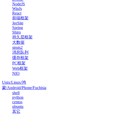
NodeJS
WinJs
React
前端框架
JeeSite
Spring
Shiro
持久层框架
大数据
struts2
消息队列
缓存框架
PC框架
Web框架
NIO
Unix/Linux/鸿
蒙/Android/Phone/Fuchisia
shell
python
centos
ubuntu
其它