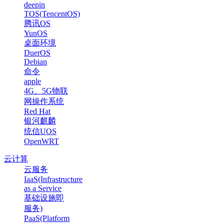
deepin
TOS(TencentOS)
腾讯OS
YunOS
桌面环境
DuerOS
Debian
命令
apple
4G、5G物联
网操作系统
Red Hat
银河麒麟
统信UOS
OpenWRT
云计算
云服务
IaaS(Infrastructure
as a Service
基础设施即
服务)
PaaS(Platform