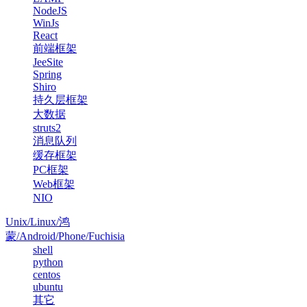
NodeJS
WinJs
React
前端框架
JeeSite
Spring
Shiro
持久层框架
大数据
struts2
消息队列
缓存框架
PC框架
Web框架
NIO
Unix/Linux/鸿
蒙/Android/Phone/Fuchisia
shell
python
centos
ubuntu
其它