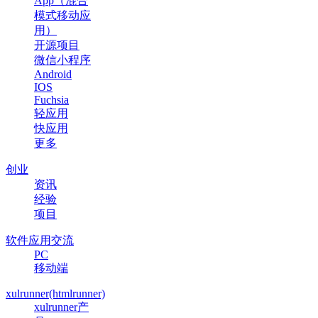
App（混合
模式移动应
用）
开源项目
微信小程序
Android
IOS
Fuchsia
轻应用
快应用
更多
创业
资讯
经验
项目
软件应用交流
PC
移动端
xulrunner(htmlrunner)
xulrunner产