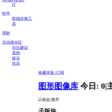
SocialPractice
IT
软件
终端连接工
具
理财
活动灌水区
论坛建议
其他
娱乐
生活
收藏本版
|
订阅
图形图像库
今日:
0
|
子版块