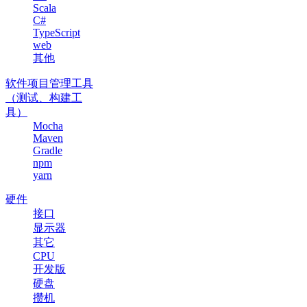
Scala
C#
TypeScript
web
其他
软件项目管理工具
（测试、构建工
具）
Mocha
Maven
Gradle
npm
yarn
硬件
接口
显示器
其它
CPU
开发版
硬盘
攒机