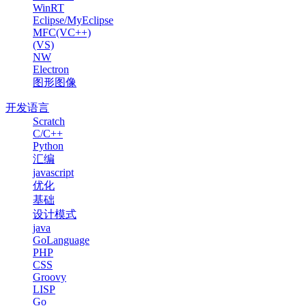
WinRT
Eclipse/MyEclipse
MFC(VC++)
(VS)
NW
Electron
图形图像
开发语言
Scratch
C/C++
Python
汇编
javascript
优化
基础
设计模式
java
GoLanguage
PHP
CSS
Groovy
LISP
Go