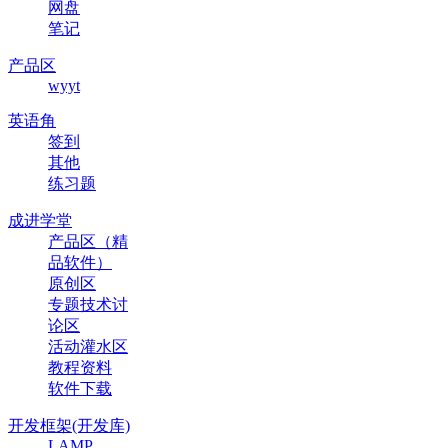
网盘
笔记
产品区
wyyt
英语角
签到
其他
练习题
成进学堂
产品区（精
品软件）
原创区
专题技术讨
论区
活动灌水区
教程资料
软件下载
开发框架(开发库)
LAMP