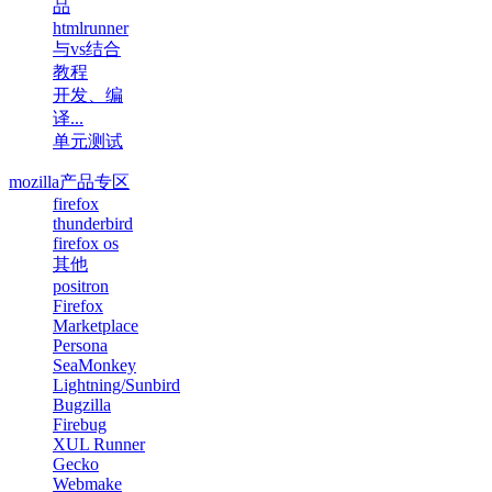
品
htmlrunner
与vs结合
教程
开发、编
译...
单元测试
mozilla产品专区
firefox
thunderbird
firefox os
其他
positron
Firefox
Marketplace
Persona
SeaMonkey
Lightning/Sunbird
Bugzilla
Firebug
XUL Runner
Gecko
Webmake