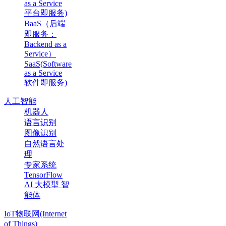
as a Service
平台即服务)
BaaS（后端
即服务：
Backend as a
Service）
SaaS(Software
as a Service
软件即服务)
人工智能
机器人
语言识别
图像识别
自然语言处
理
专家系统
TensorFlow
AI 大模型 智
能体
IoT物联网(Internet
of Things)