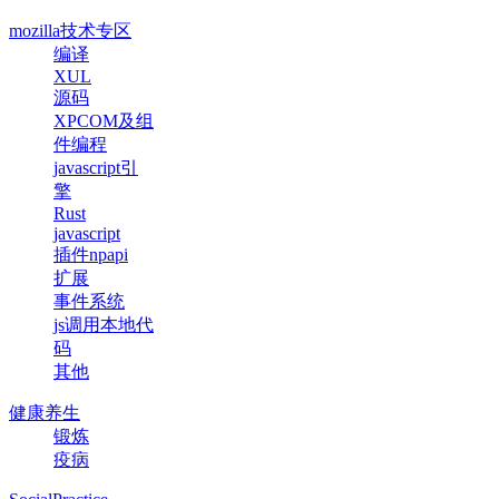
mozilla技术专区
编译
XUL
源码
XPCOM及组
件编程
javascript引
擎
Rust
javascript
插件npapi
扩展
事件系统
js调用本地代
码
其他
健康养生
锻炼
疫病