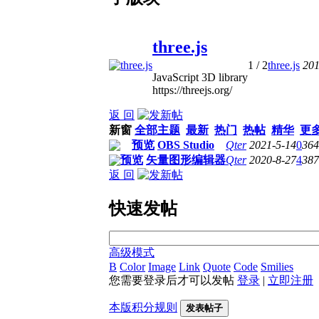
three.js
1
/ 2
three.js
201
JavaScript 3D library
https://threejs.org/
返 回
新窗
全部主题
最新
热门
热帖
精华
更
预览
OBS Studio
Qter
2021-5-14
0
364
预览
矢量图形编辑器
Qter
2020-8-27
4
387
返 回
快速发帖
高级模式
B
Color
Image
Link
Quote
Code
Smilies
您需要登录后才可以发帖
登录
|
立即注册
本版积分规则
发表帖子