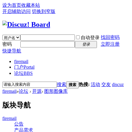
设为首页
收藏本站
开启辅助访问
切换到窄版
找回密码
自动登录
密码
立即注册
登录
快捷导航
firemail
门户
Portal
论坛
BBS
搜索
热搜:
活动
交友
discuz
搜索
firemail
»
论坛
›
开源
›
图形图像库
版块导航
firemail
公告
产品需求