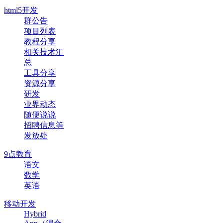
html5开发
群公告
项目列表
教程分享
相关技术汇
总
工具分享
资源分享
研发
业界动态
随便说说
招聘信息等
发放处
9点教育
语文
数学
英语
移动开发
Hybrid