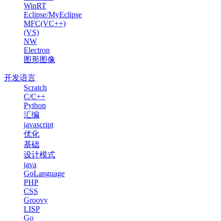
WinRT
Eclipse/MyEclipse
MFC(VC++)
(VS)
NW
Electron
图形图像
开发语言
Scratch
C/C++
Python
汇编
javascript
优化
基础
设计模式
java
GoLanguage
PHP
CSS
Groovy
LISP
Go