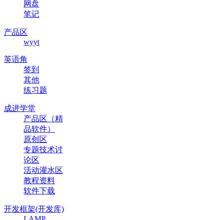
网盘
笔记
产品区
wyyt
英语角
签到
其他
练习题
成进学堂
产品区（精
品软件）
原创区
专题技术讨
论区
活动灌水区
教程资料
软件下载
开发框架(开发库)
LAMP