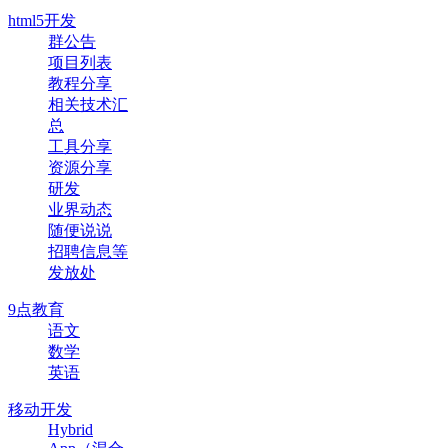
html5开发
群公告
项目列表
教程分享
相关技术汇
总
工具分享
资源分享
研发
业界动态
随便说说
招聘信息等
发放处
9点教育
语文
数学
英语
移动开发
Hybrid