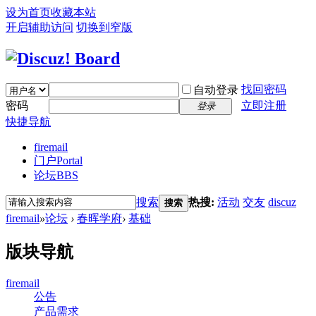
设为首页
收藏本站
开启辅助访问
切换到窄版
找回密码
自动登录
密码
立即注册
登录
快捷导航
firemail
门户
Portal
论坛
BBS
搜索
热搜:
活动
交友
discuz
搜索
firemail
»
论坛
›
春晖学府
›
基础
版块导航
firemail
公告
产品需求