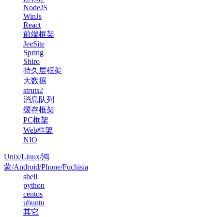
NodeJS
WinJs
React
前端框架
JeeSite
Spring
Shiro
持久层框架
大数据
struts2
消息队列
缓存框架
PC框架
Web框架
NIO
Unix/Linux/鸿
蒙/Android/Phone/Fuchisia
shell
python
centos
ubuntu
其它