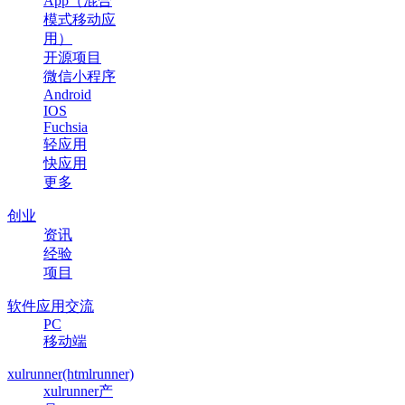
App（混合
模式移动应
用）
开源项目
微信小程序
Android
IOS
Fuchsia
轻应用
快应用
更多
创业
资讯
经验
项目
软件应用交流
PC
移动端
xulrunner(htmlrunner)
xulrunner产