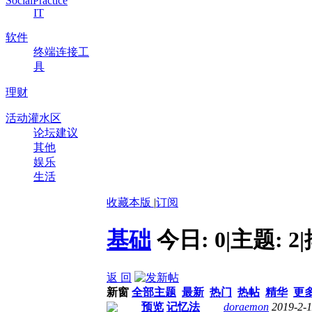
SocialPractice
IT
软件
终端连接工
具
理财
活动灌水区
论坛建议
其他
娱乐
生活
收藏本版
|
订阅
基础
今日:
0
|
主题:
2
|
返 回
新窗
全部主题
最新
热门
热帖
精华
更
预览
记忆法
doraemon
2019-2-1