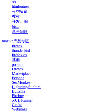
品
htmlrunner
与vs结合
教程
开发、编
译...
单元测试
mozilla产品专区
firefox
thunderbird
firefox os
其他
positron
Firefox
Marketplace
Persona
SeaMonkey
Lightning/Sunbird
Bugzilla
Firebug
XUL Runner
Gecko
Webmake