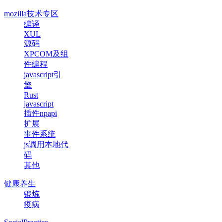
mozilla技术专区
编译
XUL
源码
XPCOM及组
件编程
javascript引
擎
Rust
javascript
插件npapi
扩展
事件系统
js调用本地代
码
其他
健康养生
锻炼
疫病