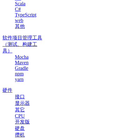
Scala
C#
TypeScript
web
其他
软件项目管理工具
（测试、构建工
具）
Mocha
Maven
Gradle
npm
yarn
硬件
接口
显示器
其它
CPU
开发版
硬盘
攒机