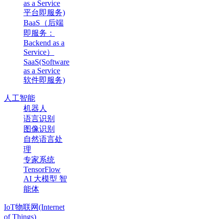
as a Service
平台即服务)
BaaS（后端
即服务：
Backend as a
Service）
SaaS(Software
as a Service
软件即服务)
人工智能
机器人
语言识别
图像识别
自然语言处
理
专家系统
TensorFlow
AI 大模型 智
能体
IoT物联网(Internet
of Things)